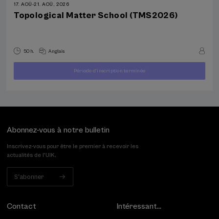
17. AOÛ
-
21. AOÛ, 2026
Topological Matter School (TMS2026)
50 h.
Anglais
À
Période d'inscription terminée
400
PARTIR
...
Dernières
Gratuit
Date
€
DE
places
passée
Abonnez-vous à notre bulletin
Inscrivez-vous pour être le premier à recevoir les
actualités de l'UIK.
S'abonner
Contact
Intéressant...