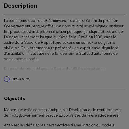
Description
La commémoration du 90ᵉ anniversaire de la création du premier
Gouvernement basque offre une opportunité académique d’analyser
les processus d’institutionnalisation politique, juridique et sociale de
l’autogouvernement basque au XXᵉ siècle. Créé en 1936, dans le
cadre de la Seconde République et dans un contexte de guerre
civile, ce Gouvernement a représenté une expérience singulière
d’articulation institutionnelle fondée sur le Statut d’autonomie de
cette même année.
Du point de vue juridique, le Statut de 1936 a constitué un
précédent significatif dans le développement de formules de
Lire la suite
décentralisation politique au sein d’un État constitutionnel, anticipant
des éléments qui deviendraient par la suite centraux dans la
configuration de l’État des autonomies. Son étude permet
d’examiner les tensions entre constitutionnalisme, pluralisme
Objectifs
territorial et exercice effectif des compétences dans des contextes
d’instabilité.
Mener une réflexion académique sur l’évolution et le renforcement
de l’autogouvernement basque au cours des dernières décennies.
Du point de vue historico-institutionnel, le premier Gouvernement
basque, présidé par José Antonio Aguirre, a développé des
Analyser les défis et les perspectives d’amélioration du modèle
structures administratives et des politiques publiques de base dans