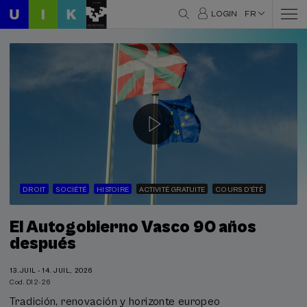
LOGIN
FR
DROIT
SOCIÉTÉ
HISTOIRE
ACTIVITÉ GRATUITE
COURS D'ÉTÉ
El Autogobierno Vasco 90 años
después
13.JUIL - 14. JUIL, 2026
Cod. D12-26
Tradición, renovación y horizonte europeo