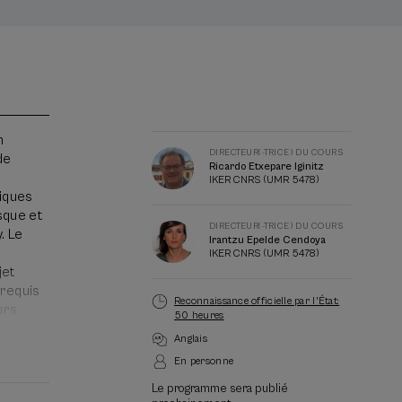
Directeur(-
trice)
n
du
DIRECTEUR(-TRICE) DU COURS
de
Ricardo Etxepare Iginitz
cours
IKER CNRS (UMR 5478)
hiques
sque et
DIRECTEUR(-TRICE) DU COURS
. Le
Irantzu Epelde Cendoya
IKER CNRS (UMR 5478)
jet
érequis
Reconnaissance officielle par l'État:
urs
50 heures
Anglais
e/Larrau
En personne
on 200
Le programme sera publié