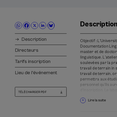
Descriptio
Description
Objectif : L'Univers
Documentation Lingui
Directeurs
master et de doctor
linguistique. L'atel
Tarifs inscription
soulevées par la pra
travail de terrain in
Lieu de l'événement
travail de terrain, 
permettra aux étudia
personnel qu'ils au
d'inscription. Le l
TÉLÉCHARGER PDF
bascophones sur le 
Lire la suite
Localisation : Larr
est un petit villag
habitants.