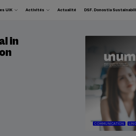
es UIK
Activités
Actualité
DSF. Donostia Sustainabil
l in
on
COMMUNICATION
LIN