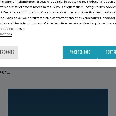
'ils seront implémentés. Si vous cliquez sur le bouton « Tout refuser », aucun 
ormis ceux strictement nécessaires. Si vous cliquez sur « Configurer les cookies
à l'écran de configuration où vous pourrez activer ou désactiver les cookies 
S, IKER)
e de Cookies où vous trouverez plus d'informations et où vous pourrez accéder
 des cookies à tout moment. Cette bannière restera active jusqu'à ce que v
RS, IKER)
es deux options »
rmations
NRS, IKER)
ersité de Constance)
ER COOKIES
ACCEPTER TOUS
TOUT R
té Bordeaux Montaigne)
/EHU)
st...
razola (UPV/EHU)
Université de Poitiers)
iversité d'État de Californie)
S, IKER)