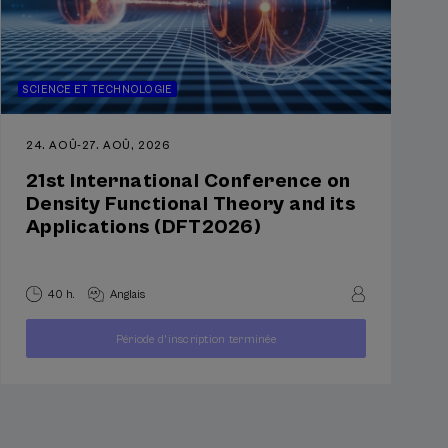
SCIENCE ET TECHNOLOGIE
 la
24. AOÛ
-
27. AOÛ, 2026
21st International Conference on
Density Functional Theory and its
Applications (DFT2026)
eption,
40 h.
Anglais
chivage
À
250
Période d'inscription terminée
PARTIR
...
Dernières
Gratuit
Date
€
DE
places
passée
oire
ain