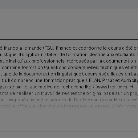
n
ité franco-allemande (FGU) finance et coordonne le cours d'été e
stique. Il s'agit d'un atelier de formation, destiné aux étudiants 
at, ainsi qu'aux professionnels intéressés par la documentation
ier combine formation (questions conceptuelles, techniques et ét
tique de la documentation linguistique), cours spécifiques en ba
 situ. Il comprend une formation pratique à ELAN, Praat et Audacity
organisé par le laboratoire de recherche IKER (www.iker.cnrs.fr),
nts de réaliser un travail de recherche original basé sur un pro
ront proposé aux organisateurs de l'atelier dans le cadre des pr
aboratoire offre aux chercheurs intéressés un réseau d'informate
terrain.
aine/Larrau (Pays basque, Pyrénées Atlantiques, France). Larrain
e bascophone au cœur des Pyrénées, avec une population d'envir