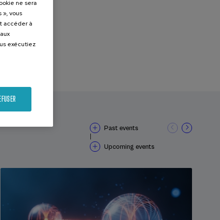
cookie ne sera
 », vous
et accéder à
 aux
ous exécutiez
EFUSER
Past events
|
Upcoming events