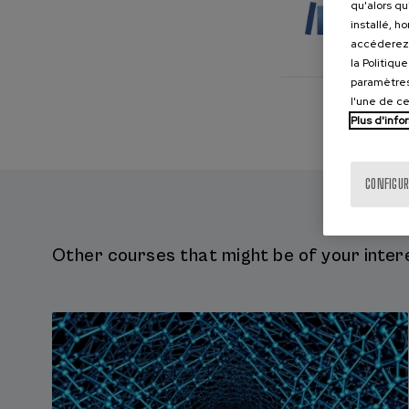
qu'alors qu
installé, h
Discours :
accéderez 
Irantzu Epelde (CNR
la Politiqu
paramètres
Ander Egurtzegi (CN
l'une de c
Plus d'info
Ricardo Etxepare (C
Georg Kaiser (Univ
CONFIGUR
Joël Miro (Universi
Manuel Padilla (UPV
Other courses that might be of your intere
Varun de Castro-Ar
Jeremy Pasquereau (
Itxaso Rodríguez (Un
Organisation :
Irantzu Epelde (CNR