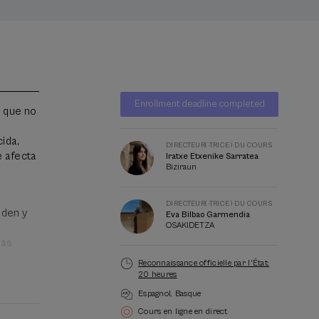
Liste
Date d'échéance
Enrollment deadline completed
d'attente
a que no
Directeur(-
trice)
ida,
du
DIRECTEUR(-TRICE) DU COURS
e afecta
Iratxe Etxenike Sarratea
cours
Biziraun
DIRECTEUR(-TRICE) DU COURS
eden y
Eva Bilbao Garmendia
OSAKIDETZA
o
las
Reconnaissance officielle par l'État:
20 heures
Espagnol
Basque
Cours en ligne en direct
 de los