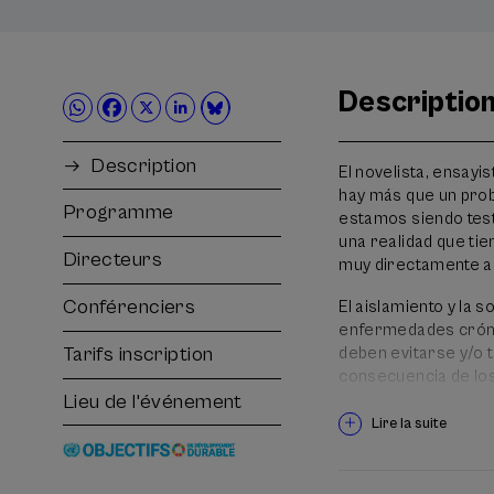
Descriptio
Description
El novelista, ensayi
hay más que un probl
Programme
estamos siendo test
una realidad que ti
Directeurs
muy directamente al
Conférenciers
El aislamiento y la s
enfermedades crónic
Tarifs inscription
deben evitarse y/o 
consecuencia de los
personas que sobrev
Lieu de l'événement
Debemos combatir ac
Lire la suite
Según los últimos da
provisionales), el a