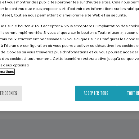
s et vous montrer des publicités pertinentes sur d’autres sites. Cela nous pe
ubijana, presidente del Tribunal Superior de Justicia del País Vas
er le contenu que nous proposons et d’obtenir des informations sur les rubriq
la realidad del suicidio desde las instituciones y la necesidad de
’intérêt, tout en nous permettant d’améliorer le site Web et sa sécurité.
a entre salud, educación y justicia.
quez sur le bouton « Tout accepter », vous accepterez l'implantation des cooki
se centrará en una mirada amplia al acompañamiento psicológic
'ils seront implémentés. Si vous cliquez sur le bouton « Tout refuser », aucun 
ción. Comenzará con Andrea Ruiz de Eguino, psicóloga de AMSA,
n avec
ormis ceux strictement nécessaires. Si vous cliquez sur « Configurer les cookies
que surgen en la consulta psicológica con adolescentes, incluye
à l'écran de configuration où vous pourrez activer ou désactiver les cookies 
ducta alimentaria, depresión e ideación suicida. A continuación, 
e de Cookies où vous trouverez plus d'informations et où vous pourrez accéder
nike profundizarán en la postvención y en el acompañamiento a fa
 des cookies à tout moment. Cette bannière restera active jusqu'à ce que v
 ser querido por suicidio. Tras el descanso, el psicólogo Ángel 
es deux options »
del duelo en la salud mental y su tratamiento terapéutico. La se
rmations
m Artola, consultora y formadora en comunicación visual, e Isabe
a SER, quienes reflexionarán sobre el papel de la comunicación,
na síntesis de los contenidos trabajados en ambos días.
ER COOKIES
ACCEPTER TOUS
TOUT R