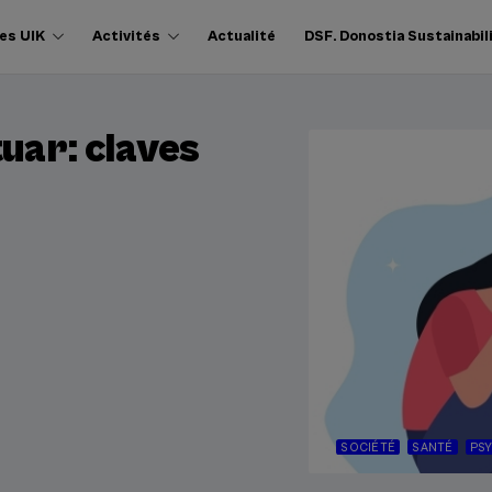
es UIK
Activités
Actualité
DSF. Donostia Sustainabil
uar: claves
SOCIÉTÉ
SANTÉ
PS