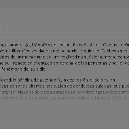
n
sta, dramaturgo, filósofo y periodista francés Albert Camus decí
ema filosófico verdaderamente serio: el suicidio. Es cierto que
igos de primera mano de una realidad no suficientemente conoc
ene su impacto en el estado emocional de las personas y por end
 fenómeno del suicidio.
oledad, la pérdida de autonomía, la depresión, el dolor y las
as son precipitantes habituales de conductas suicidas, que pu
tratarse. Algunos de estos estados se han visto agravados com
 efectos de la pandemia que estamos viviendo. Hasta el 85% de 
iven a un intento grave de suicidio no morirán por esta causa.
tivamente el estigma que rodea el suicidio.
tos publicados por el Instituto Nacional de Estadística (INE-datos
ño 2024 murieron 3.846 personas por suicidio en todo el estado,