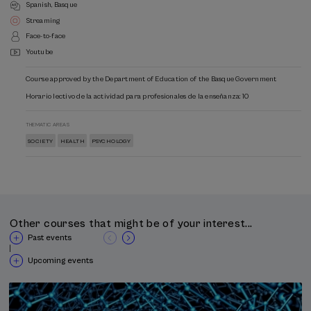
trabajados en ambos días.
Spanish
Basque
Streaming
Face-to-face
Youtube
Course approved by the Department of Education of the Basque Government
Horario lectivo de la actividad para profesionales de la enseñanza: 10
THEMATIC AREAS
SOCIETY
HEALTH
PSYCHOLOGY
Other courses that might be of your interest...
Past events
|
Upcoming events