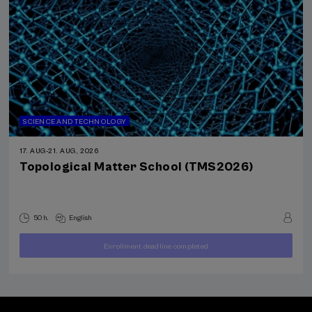
SCIENCE AND TECHNOLOGY
17. AUG
-
21. AUG, 2026
Topological Matter School (TMS2026)
50 h.
English
Enrollment deadline completed
400
FROM
...
Last
Free
Date
€
places
expired