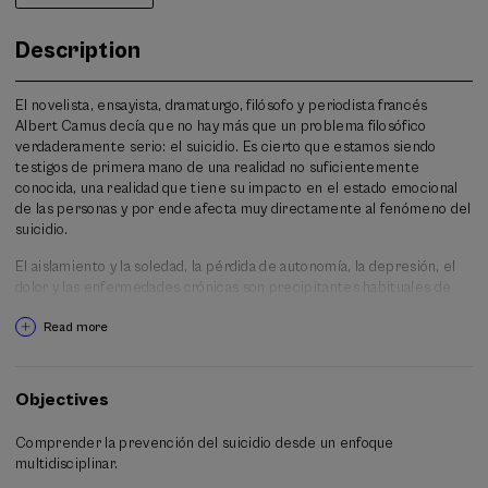
Description
El novelista, ensayista, dramaturgo, filósofo y periodista francés
Albert Camus decía que no hay más que un problema filosófico
verdaderamente serio: el suicidio. Es cierto que estamos siendo
testigos de primera mano de una realidad no suficientemente
conocida, una realidad que tiene su impacto en el estado emocional
de las personas y por ende afecta muy directamente al fenómeno del
suicidio.
El aislamiento y la soledad, la pérdida de autonomía, la depresión, el
dolor y las enfermedades crónicas son precipitantes habituales de
conductas suicidas, que pueden y deben evitarse y/o tratarse.
Read more
Algunos de estos estados se han visto agravados como consecuencia
de los efectos de la pandemia que estamos viviendo. Hasta el 85% de
las personas que sobreviven a un intento grave de suicidio no morirán
por esta causa. Debemos combatir activamente el estigma que rodea
Objectives
el suicidio.
Comprender la prevención del suicidio desde un enfoque
Según los últimos datos publicados por el Instituto Nacional de
multidisciplinar.
Estadística (INE-datos provisionales), el año 2024 murieron 3.846