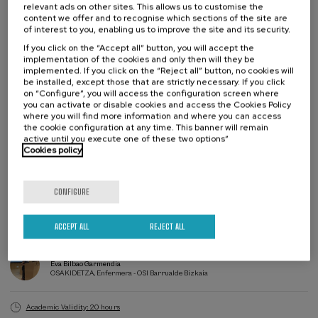
relevant ads on other sites. This allows us to customise the
importancia de trabajar la salud mental en el ámbito deportivo. Tras el
content we offer and to recognise which sections of the site are
descanso, Jon García, psiquiatra de la Red de Salud Mental de
of interest to you, enabling us to improve the site and its security.
Bizkaia, analizará el abordaje sanitario de la conducta suicida y los
If you click on the “Accept all” button, you will accept the
principales retos del ámbito clínico. La jornada finalizará con una
implementation of the cookies and only then will they be
mesa redonda en la que Iñigo Ramos, Jon García e Iñaki Subijana,
implemented. If you click on the “Reject all” button, no cookies will
presidente del Tribunal Superior de Justicia del País Vasco,
be installed, except those that are strictly necessary. If you click
reflexionarán sobre la realidad del suicidio desde las instituciones y la
on “Configure”, you will access the configuration screen where
you can activate or disable cookies and access the Cookies Policy
necesidad de una coordinación efectiva entre salud, educación y
where you will find more information and where you can access
justicia.
the cookie configuration at any time. This banner will remain
active until you execute one of these two options”
La segunda jornada se centrará en una mirada amplia al
Cookies policy
acompañamiento psicológico, el duelo y la comunicación. Comenzará
Waiting
Date expired
Enrollment deadline completed
con Andrea Ruiz de Eguino, psicóloga de AMSA, quien expondrá los
list
Course
retos que surgen en la consulta psicológica con adolescentes,
CONFIGURE
director
incluyendo trastornos de la conducta alimentaria, depresión e
COURSE DIRECTOR
ideación suicida. A continuación, Eva Bilbao e Iratxe Etxenike
Iratxe Etxenike Sarratea
Biziraun
profundizarán en la postvención y en el acompañamiento a familias
ACCEPT ALL
REJECT ALL
que han perdido a un ser querido por suicidio. Tras el descanso, el
psicólogo Ángel Pascual abordará el impacto del duelo en la salud
COURSE DIRECTOR
Eva Bilbao Garmendia
mental y su tratamiento terapéutico. La sesión concluirá con Miryam
OSAKIDETZA, Enfermera - OSI Barrualde Bizkaia
Artola, consultora y formadora en comunicación visual, e Isabel León,
periodista de Cadena SER, quienes reflexionarán sobre el papel de
la comunicación, ofreciendo además una síntesis de los contenidos
Academic Validity: 20 hours