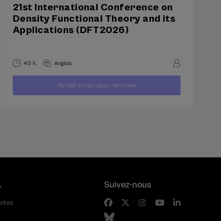
21st International Conference on
Density Functional Theory and its
Applications (DFT2026)
40 h.
Anglais
À
250
Période d'inscription terminée
PARTIR
...
Dernières
Gratuit
Date
€
DE
places
passée
.
Suivez-nous
entes