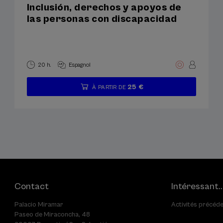
Inclusión, derechos y apoyos de
las personas con discapacidad
20 h.
Espagnol
25 €
À PARTIR DE
...
Dernières
Gratuit
Date
Période
places
passée
d'inscription
terminée
Contact
Intéressant..
Palacio Miramar
Activités précéd
Paseo de Miraconcha, 48