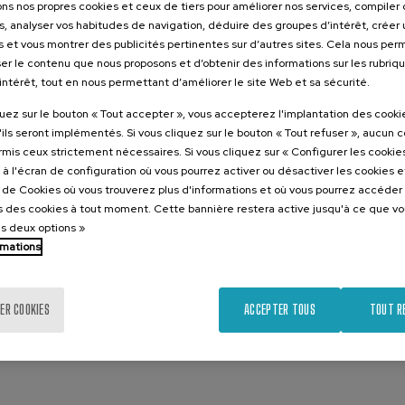
ons nos propres cookies et ceux de tiers pour améliorer nos services, compile
s, analyser vos habitudes de navigation, déduire des groupes d’intérêt, créer u
s et vous montrer des publicités pertinentes sur d’autres sites. Cela nous pe
er le contenu que nous proposons et d’obtenir des informations sur les rubriq
’intérêt, tout en nous permettant d’améliorer le site Web et sa sécurité.
quez sur le bouton « Tout accepter », vous accepterez l'implantation des cooki
'ils seront implémentés. Si vous cliquez sur le bouton « Tout refuser », aucun 
ormis ceux strictement nécessaires. Si vous cliquez sur « Configurer les cookies
à l'écran de configuration où vous pourrez activer ou désactiver les cookies 
e de Cookies où vous trouverez plus d'informations et où vous pourrez accéder
 des cookies à tout moment. Cette bannière restera active jusqu'à ce que v
es deux options »
n avec
rmations
ER COOKIES
ACCEPTER TOUS
TOUT R