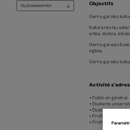
Objectifs
TÉLÉCHARGER PDF
Gerra-garaiko kultu
Kulturaren lau adie
artea, dantza, antzer
Gerra-garaian Eusko
egitea.
Gerra-garaiko kultur
Activité s'adre
Public en général
Étudiants universi
Étudiants non univ
Professeurs
Professionnels
Paramètr