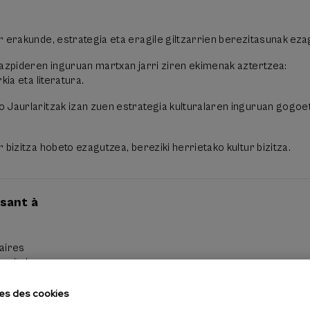
r erakunde, estrategia eta eragile giltzarrien berezitasunak eza
razpideren inguruan martxan jarri ziren ekimenak aztertzea:
kia eta literatura.
 Jaurlaritzak izan zuen estrategia kulturalaren inguruan gogoe
 bizitza hobeto ezagutzea, bereziki herrietako kultur bizitza.
ssant à
taires
ersitaires
es des cookies