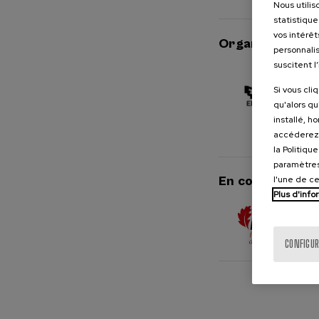
Nous utilis
statistique
vos intérêt
Organisée par
personnalis
suscitent l
Si vous cli
qu'alors qu
installé, h
accéderez 
la Politiqu
paramètres
l'une de c
En collaboratio
Plus d'info
CONFIGUR