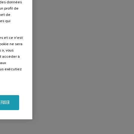
r des données
n profil de
rmet de
ues qui
es et ce n'est
cookie ne sera
 », vous
et accéder à
 aux
ous exécutiez
EFUSER