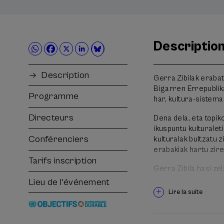
Descriptio
Description
Gerra Zibilak erabat
Bigarren Errepublik
Programme
har, kultura-sistema 
Directeurs
Dena dela, eta topi
ikuspuntu kulturalet
Conférenciers
kulturalak bultzatu z
erabakiak hartu zire
Tarifs inscription
Gerra Zibila hasi ze
euskal kulturaren ik
Lieu de l'événement
pausoei eta hartu z
Lire la suite
ezagutzeko asmoz.