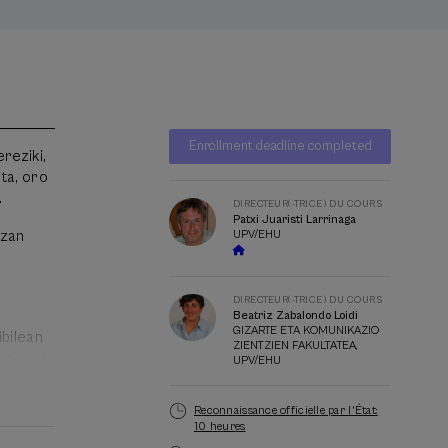
Liste
Date d'échéance
Enrollment deadline completed
d'attente
reziki,
Directeur(-
ta, oro
trice)
.
du
DIRECTEUR(-TRICE) DU COURS
Patxi Juaristi Larrinaga
cours
izan
UPV/EHU
DIRECTEUR(-TRICE) DU COURS
Beatriz Zabalondo Loidi
GIZARTE ETA KOMUNIKAZIO
ibilean
ZIENTZIEN FAKULTATEA,
 ziren)
UPV/EHU
o
Reconnaissance officielle par l'État:
10 heures