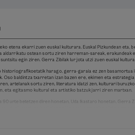
n
eko etena ekarri zuen euskal kulturara. Euskal Pizkundean eta, be
a aldarrikatu ostean sortu ziren harreman-sareak, erakundeak e
suntsitu egin ziren. Gerra Zibilak lur jota utzi zuen euskal kultura
ko historiografikoetatik harago, gerra-garaia ez zen basamortua 
ik. Oso baldintza txarretan izan bazen ere, ekimen eta estrategia
iren, artelanak sortu ziren, literatura idatzi zen, kulturari buruzko
n, eta egitasmo kultural eta artistiko batzuk jarri ziren martxan.
la 90 urte betetzen diren honetan, Uda Ikastaro honetan, Gerra Z
uspuntutik martxan jarri ziren ekimenei, eman ziren (eta eman ez
iren erabakiei buruzko gogoeta egin nahi dugu, garai hura hobet