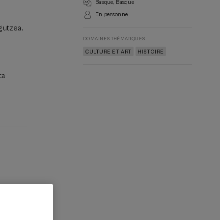
Basque
Basque
En personne
gutzea.
DOMAINES THÉMATIQUES
CULTURE ET ART
HISTOIRE
ta