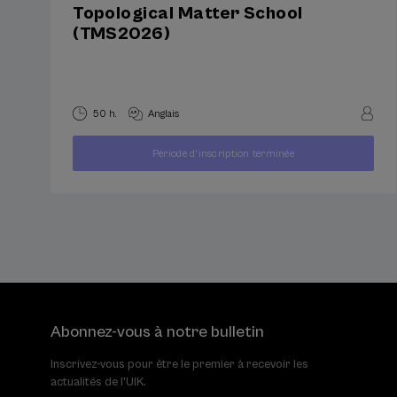
Topological Matter School
(TMS2026)
50 h.
Anglais
À
400
Période d'inscription terminée
PARTIR
...
Dernières
Gratuit
Date
€
DE
places
passée
Abonnez-vous à notre bulletin
Inscrivez-vous pour être le premier à recevoir les
actualités de l'UIK.