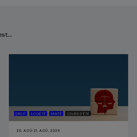
st...
DROIT
SOCIÉTÉ
SANTÉ
COURS D'ÉTÉ
20. AOÛ
-
21. AOÛ, 2026