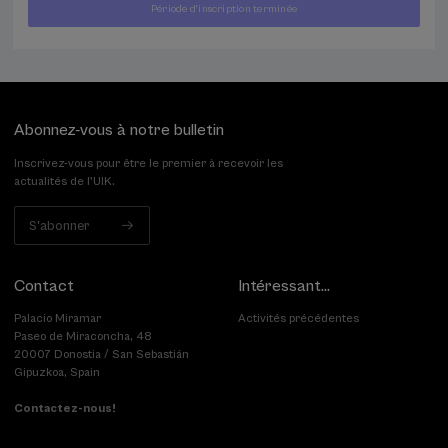
À
Période d'inscription terminée
400
PARTIR
...
Dernières
Gratuit
Date
€
DE
places
passée
Abonnez-vous à notre bulletin
Inscrivez-vous pour être le premier à recevoir les
actualités de l'UIK.
S'abonner
Contact
Intéressant...
Palacio Miramar
Activités précédentes
Paseo de Miraconcha, 48
20007 Donostia / San Sebastián
Gipuzkoa, Spain
Contactez-nous!