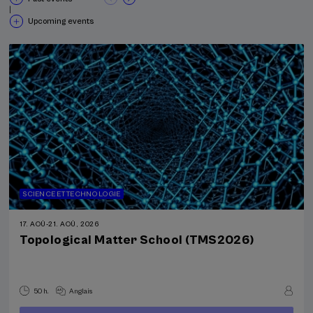
|
Upcoming events
SCIENCE ET TECHNOLOGIE
17. AOÛ
-
21. AOÛ, 2026
Topological Matter School (TMS2026)
50 h.
Anglais