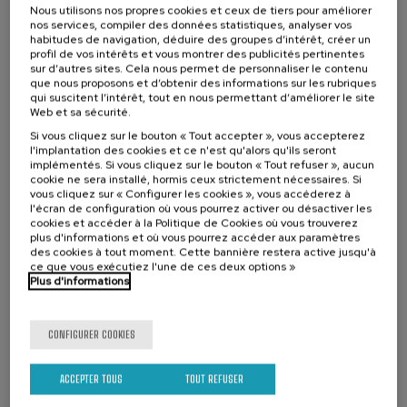
intelectual o psicosocial ante las administraciones públicas.
Nous utilisons nos propres cookies et ceux de tiers pour améliorer
nos services, compiler des données statistiques, analyser vos
Conocer los modelos alternativos a la institucionalización y al
habitudes de navigation, déduire des groupes d’intérêt, créer un
profil de vos intérêts et vous montrer des publicités pertinentes
internamiento involuntario y comparar diseños de estrategias que
sur d’autres sites. Cela nous permet de personnaliser le contenu
permitan cumplir los objetivos de desinstitucionalización marcados
que nous proposons et d’obtenir des informations sur les rubriques
por el Comité de Naciones Unidas sobre los Derechos de las
qui suscitent l’intérêt, tout en nous permettant d’améliorer le site
En collaboration avec
Personas con Discapacidad.
Web et sa sécurité.
Si vous cliquez sur le bouton « Tout accepter », vous accepterez
Distinguir las diferentes responsabilidades y obligaciones de
l'implantation des cookies et ce n'est qu'alors qu'ils seront
instituciones públicas y operadores privados de servicios
implémentés. Si vous cliquez sur le bouton « Tout refuser », aucun
esenciales y su coordinación en relación con la facilitación de los
cookie ne sera installé, hormis ceux strictement nécessaires. Si
ajustes y de los apoyos a personas con discapacidad intelectual o
vous cliquez sur « Configurer les cookies », vous accéderez à
psicosocial.
l'écran de configuration où vous pourrez activer ou désactiver les
cookies et accéder à la Politique de Cookies où vous trouverez
plus d'informations et où vous pourrez accéder aux paramètres
Conocer el rol del Ministerio Fiscal como institución de referencia en
des cookies à tout moment. Cette bannière restera active jusqu'à
la coordinación de la detección y evaluación de necesidades de
ce que vous exécutiez l'une de ces deux options »
salvaguardas y de apoyos no cubiertas.
Plus d'informations
CONFIGURER COOKIES
ACCEPTER TOUS
TOUT REFUSER
25 €
À PARTIR DE