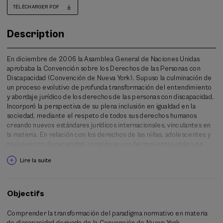
TÉLÉCHARGER PDF
Description
En diciembre de 2006 la Asamblea General de Naciones Unidas
aprobaba la Convención sobre los Derechos de las Personas con
Discapacidad (Convención de Nueva York). Supuso la culminación de
un proceso evolutivo de profunda transformación del entendimiento
y abordaje jurídico de los derechos de las personas con discapacidad.
Incorporó la perspectiva de su plena inclusión en igualdad en la
sociedad, mediante el respeto de todos sus derechos humanos
creando nuevos estándares jurídicos internacionales, vinculantes en
la materia. En relación con los derechos de las niñas, adolescentes y
mujeres con discapacidad, constituye una herramienta jurídica de
máximo rango para lograr su igualdad real y efectiva frente a la
Lire la suite
discriminación interseccional.
La implementación de la Convención en los Estados parte ha
requerido importantes reformas legales que, progresivamente, tras
Objectifs
su entrada en vigor en 2008, han desarrollado ese nuevo paradigma
en los ordenamientos nacionales. En España, la aprobación de
Comprender la transformación del paradigma normativo en materia
la ley 8/2021 en materia de apoyos al ejercicio de la capacidad