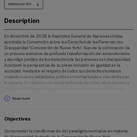
DOWNLOAD PDF
Description
En diciembre de 2006 la Asamblea General de Naciones Unidas
aprobaba la Convención sobre los Derechos de las Personas con
Discapacidad (Convención de Nueva York). Supuso la culminación de
un proceso evolutivo de profunda transformación del entendimiento
y abordaje jurídico de los derechos de las personas con discapacidad.
Incorporó la perspectiva de su plena inclusión en igualdad en la
sociedad, mediante el respeto de todos sus derechos humanos
creando nuevos estándares jurídicos internacionales, vinculantes en
la materia. En relación con los derechos de las niñas, adolescentes y
mujeres con discapacidad, constituye una herramienta jurídica de
máximo rango para lograr su igualdad real y efectiva frente a la
Read more
discriminación interseccional.
La implementación de la Convención en los Estados parte ha
requerido importantes reformas legales que, progresivamente, tras
Objectives
su entrada en vigor en 2008, han desarrollado ese nuevo paradigma
en los ordenamientos nacionales. En España, la aprobación de
Comprender la transformación del paradigma normativo en materia
la ley 8/2021 en materia de apoyos al ejercicio de la capacidad