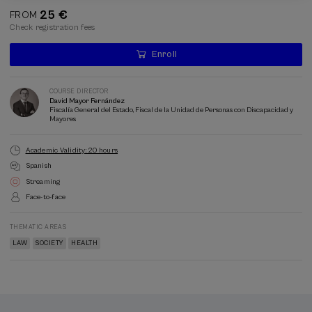
25 €
FROM
Check registration fees
Enroll
Last
places
Waiting
Course
Enrollment deadline completed
Date expired
list
director
COURSE DIRECTOR
David Mayor Fernández
Fiscalía General del Estado, Fiscal de la Unidad de Personas con Discapacidad y
Mayores
Academic Validity: 20 hours
Spanish
Streaming
Face-to-face
THEMATIC AREAS
LAW
SOCIETY
HEALTH