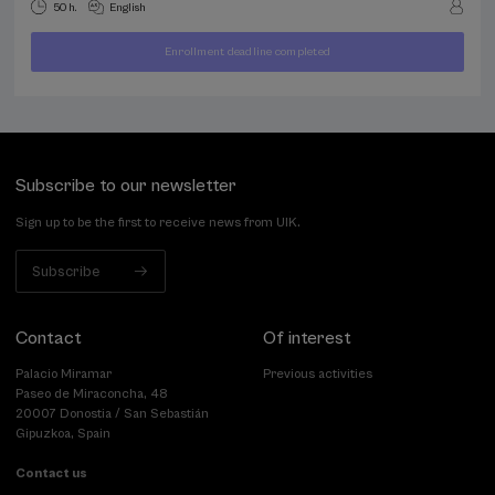
50 h.
English
Enrollment deadline completed
400
FROM
...
Last
Free
Date
€
places
expired
Subscribe to our newsletter
Sign up to be the first to receive news from UIK.
Subscribe
Contact
Of interest
Palacio Miramar
Previous activities
Paseo de Miraconcha, 48
20007 Donostia / San Sebastián
Gipuzkoa, Spain
Contact us