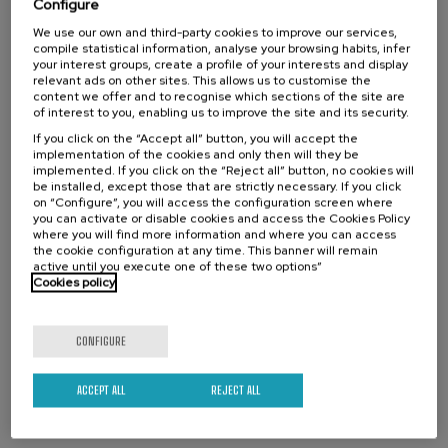
Configure
intelectual o psicosocial ante las administraciones públicas.
Organised by
We use our own and third-party cookies to improve our services,
Conocer los modelos alternativos a la institucionalización y al
compile statistical information, analyse your browsing habits, infer
internamiento involuntario y comparar diseños de estrategias que
your interest groups, create a profile of your interests and display
permitan cumplir los objetivos de desinstitucionalización marcados
relevant ads on other sites. This allows us to customise the
content we offer and to recognise which sections of the site are
por el Comité de Naciones Unidas sobre los Derechos de las
of interest to you, enabling us to improve the site and its security.
Personas con Discapacidad.
If you click on the “Accept all” button, you will accept the
Distinguir las diferentes responsabilidades y obligaciones de
In collaboration with
implementation of the cookies and only then will they be
implemented. If you click on the “Reject all” button, no cookies will
instituciones públicas y operadores privados de servicios
be installed, except those that are strictly necessary. If you click
esenciales y su coordinación en relación con la facilitación de los
on “Configure”, you will access the configuration screen where
ajustes y de los apoyos a personas con discapacidad intelectual o
you can activate or disable cookies and access the Cookies Policy
psicosocial.
where you will find more information and where you can access
the cookie configuration at any time. This banner will remain
Conocer el rol del Ministerio Fiscal como institución de referencia en
active until you execute one of these two options”
la coordinación de la detección y evaluación de necesidades de
Cookies policy
salvaguardas y de apoyos no cubiertas.
CONFIGURE
ACCEPT ALL
REJECT ALL