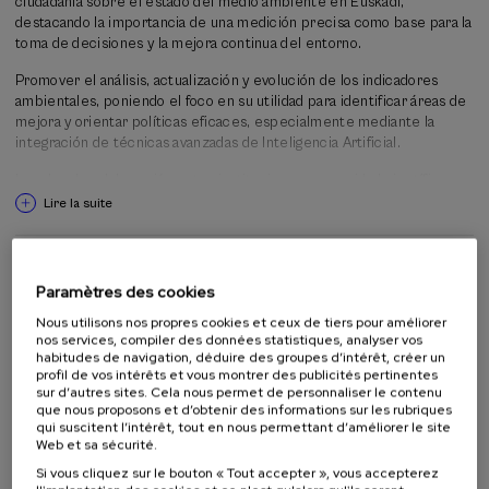
ciudadanía sobre el estado del medio ambiente en Euskadi,
destacando la importancia de una medición precisa como base para la
toma de decisiones y la mejora continua del entorno.
Promover el análisis, actualización y evolución de los indicadores
ambientales, poniendo el foco en su utilidad para identificar áreas de
mejora y orientar políticas eficaces, especialmente mediante la
integración de técnicas avanzadas de Inteligencia Artificial.
Impulsar la colaboración entre instituciones, comunidad científica y
ciudadanía para consolidar una cultura de datos abiertos y el uso
Lire la suite
responsable de herramientas de IA, facilitando la adopción práctica
de los indicadores en decisiones públicas y en acciones cotidianas.
Activité s'adressant à
Paramètres des cookies
Public en général
Nous utilisons nos propres cookies et ceux de tiers pour améliorer
Étudiants universitaires
nos services, compiler des données statistiques, analyser vos
Professeurs
habitudes de navigation, déduire des groupes d’intérêt, créer un
Professionnels
profil de vos intérêts et vous montrer des publicités pertinentes
sur d’autres sites. Cela nous permet de personnaliser le contenu
que nous proposons et d’obtenir des informations sur les rubriques
qui suscitent l’intérêt, tout en nous permettant d’améliorer le site
Web et sa sécurité.
Organisée par
Si vous cliquez sur le bouton « Tout accepter », vous accepterez