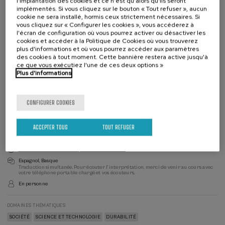
l'implantation des cookies et ce n'est qu'alors qu'ils seront
implémentés. Si vous cliquez sur le bouton « Tout refuser », aucun
cookie ne sera installé, hormis ceux strictement nécessaires. Si
vous cliquez sur « Configurer les cookies », vous accéderez à
l'écran de configuration où vous pourrez activer ou désactiver les
cookies et accéder à la Politique de Cookies où vous trouverez
plus d'informations et où vous pourrez accéder aux paramètres
20 €
des cookies à tout moment. Cette bannière restera active jusqu'à
À PARTIR DE
ce que vous exécutiez l'une de ces deux options »
Consulter les frais d'inscription
Plus d'informations
S'inscrire
Dernières
places
Liste
Directeur(-
Enrollment deadline completed
Date d'échéance
CONFIGURER COOKIES
d'attente
trice)
du
DIRECTEUR(-TRICE) DU COURS
cours
Leire Elduayen Olleta
IHOBE
ACCEPTER TOUS
TOUT REFUSER
Reconnaissance officielle par l'État: 10 heures
Espagnol
Basque
Traduction simultanée. Pour écouter l'interprétation, merci de venir au cours avec
votre téléphone portable chargé et vos écouteurs.
En personne
DOMAINES THÉMATIQUES
SOCIÉTÉ
SCIENCE ET TECHNOLOGIE
DURABILITÉ