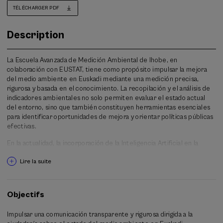
TÉLÉCHARGER PDF
Description
La Escuela Avanzada de Medición Ambiental de Ihobe, en
colaboración con EUSTAT, tiene como propósito impulsar la mejora
del medio ambiente en Euskadi mediante una medición precisa,
rigurosa y basada en el conocimiento. La recopilación y el análisis de
indicadores ambientales no solo permiten evaluar el estado actual
del entorno, sino que también constituyen herramientas esenciales
para identificar oportunidades de mejora y orientar políticas públicas
efectivas.
En la actualidad, la incorporación de la Inteligencia Artificial en la
elaboración y el perfeccionamiento de estos indicadores está
Lire la suite
transformando profundamente el ámbito de la medición ambiental.
Su uso posibilita avances significativos en la interpretación de datos
complejos y en la generación de soluciones innovadoras para afrontar
los retos ambientales de Euskadi y sus implicaciones
Objectifs
económico‑sociales.
Impulsar una comunicación transparente y rigurosa dirigida a la