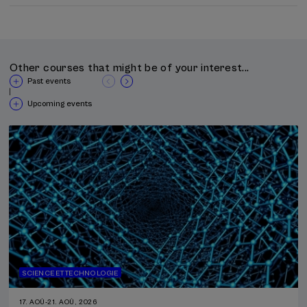
Other courses that might be of your interest...
Past events
|
Upcoming events
SCIENCE ET TECHNOLOGIE
17. AOÛ
-
21. AOÛ, 2026