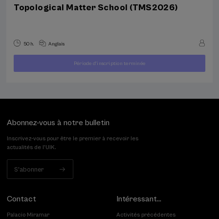
Topological Matter School (TMS2026)
50 h.
Anglais
À
Période d'inscription terminée
400
PARTIR
...
Dernières
Gratuit
Date
€
DE
places
passée
Abonnez-vous à notre bulletin
Inscrivez-vous pour être le premier à recevoir les
actualités de l'UIK.
S'abonner
Contact
Intéressant...
Palacio Miramar
Activités précédentes