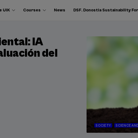
e UIK
Courses
News
DSF. Donostia Sustainability F
ental: IA
aluación del
SOCIETY
SCIENCE AN