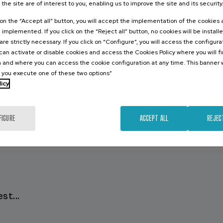
 the site are of interest to you, enabling us to improve the site and its security
k on the “Accept all” button, you will accept the implementation of the cookies
e implemented. If you click on the “Reject all” button, no cookies will be install
are strictly necessary. If you click on “Configure”, you will access the configur
an activate or disable cookies and access the Cookies Policy where you will f
 and where you can access the cookie configuration at any time. This banner w
l you execute one of these two options”
licy
FIGURE
ACCEPT ALL
REJEC
st...