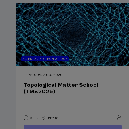
SCIENCE AND TECHNOLOGY
17. AUG
-
21. AUG, 2026
Topological Matter School
(TMS2026)
50 h.
English