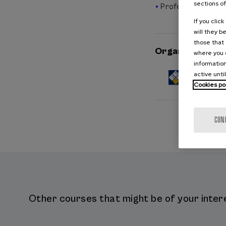
sections of
Professionals
If you clic
will they b
those that 
Organised by
where you c
information
active unti
Cookies po
CON
Other courses that might be of your intere