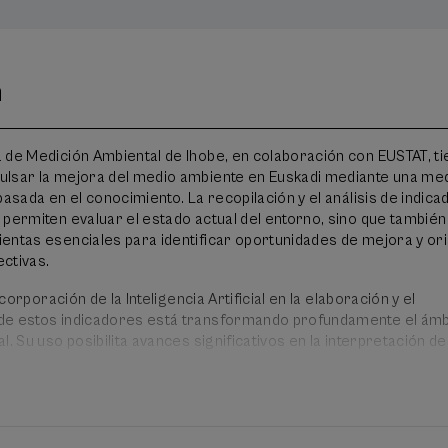
n
 de Medición Ambiental de Ihobe, en colaboración con EUSTAT, t
lsar la mejora del medio ambiente en Euskadi mediante una me
basada en el conocimiento. La recopilación y el análisis de indic
 permiten evaluar el estado actual del entorno, sino que también
entas esenciales para identificar oportunidades de mejora y or
ectivas.
incorporación de la Inteligencia Artificial en la elaboración y el
de estos indicadores está transformando profundamente el ámb
l. Su uso posibilita avances significativos en la interpretación d
eneración de soluciones innovadoras para afrontar los retos
adi y sus implicaciones económico‑sociales.