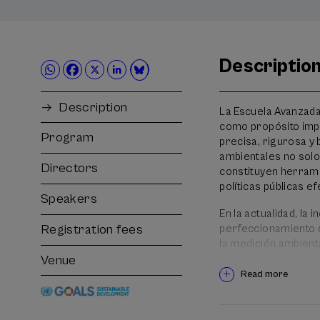
Descriptio
Description
La Escuela Avanzada
como propósito impu
Program
precisa, rigurosa y 
ambientales no solo
Directors
constituyen herrami
políticas públicas ef
Speakers
En la actualidad, la 
Registration fees
perfeccionamiento 
la medición ambienta
complejos y en la g
Venue
ambientales de Eusk
Read more