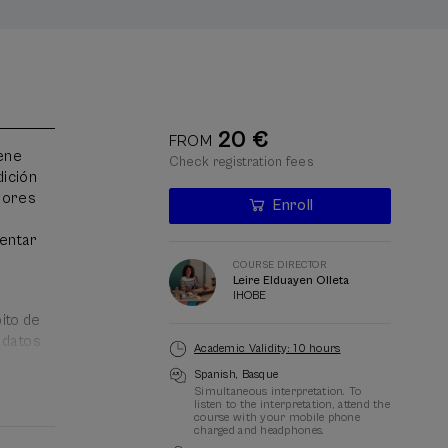
20 €
FROM
iene
Check registration fees
dición
adores
Enroll
Last
places
Waiting
Course
Enrollment deadline completed
Date expired
ientar
list
director
COURSE DIRECTOR
Leire Elduayen Olleta
IHOBE
ito de
e datos
Academic Validity: 10 hours
Spanish
Basque
Simultaneous interpretation. To
listen to the interpretation, attend the
course with your mobile phone
charged and headphones.