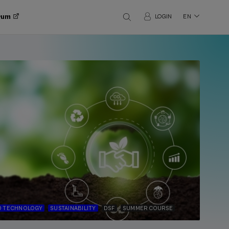
orum
LOGIN
EN
D TECHNOLOGY
SUSTAINABILITY
DSF
SUMMER COURSE