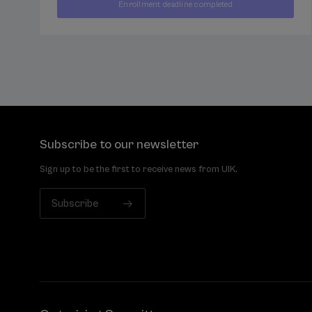
400
Enrollment deadline completed
FROM
...
Last
Free
Date
€
places
expired
Subscribe to our newsletter
Sign up to be the first to receive news from UIK.
Subscribe