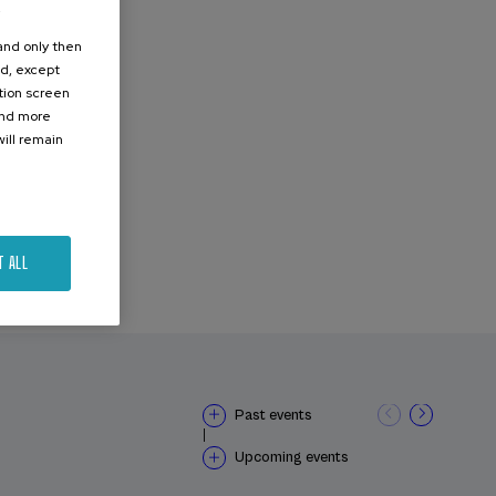
.
 and only then
ed, except
ation screen
ind more
ill remain
T ALL
Past events
|
Upcoming events