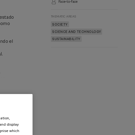
Face-to-face
THEMATIC AREAS
 estado
 como
SOCIETY
SCIENCE AND TECHNOLOGY
SUSTAINABILITY
endo el
l.
,
nes
ation,
 and display
ognise which