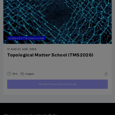
SCIENCE ET TECHNOLOGIE
17. AOÛ
-
21. AOÛ, 2026
Topological Matter School (TMS2026)
50 h.
Anglais
À
Période d'inscription terminée
400
PARTIR
...
Dernières
Gratuit
Date
€
DE
places
passée