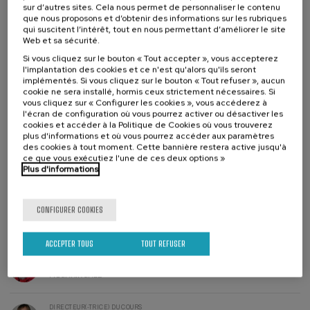
sur d’autres sites. Cela nous permet de personnaliser le contenu
Organisée par
que nous proposons et d’obtenir des informations sur les rubriques
qui suscitent l’intérêt, tout en nous permettant d’améliorer le site
Web et sa sécurité.
Si vous cliquez sur le bouton « Tout accepter », vous accepterez
l'implantation des cookies et ce n'est qu'alors qu'ils seront
implémentés. Si vous cliquez sur le bouton « Tout refuser », aucun
cookie ne sera installé, hormis ceux strictement nécessaires. Si
vous cliquez sur « Configurer les cookies », vous accéderez à
l'écran de configuration où vous pourrez activer ou désactiver les
cookies et accéder à la Politique de Cookies où vous trouverez
En collaboration avec
plus d'informations et où vous pourrez accéder aux paramètres
des cookies à tout moment. Cette bannière restera active jusqu'à
ce que vous exécutiez l'une de ces deux options »
Plus d'informations
CONFIGURER COOKIES
Liste
Date d'échéance
Enrollment deadline completed
d'attente
Directeur(-
ACCEPTER TOUS
TOUT REFUSER
trice)
du
DIRECTEUR(-TRICE) DU COURS
cours
Xabier Martinez Irurozki
MUGARIK GABE
DIRECTEUR(-TRICE) DU COURS