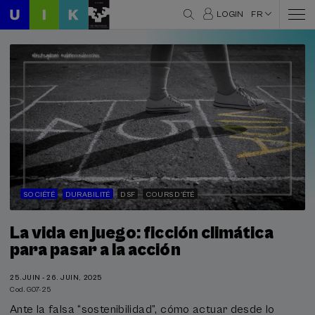
LOGIN
FR
SOCIÉTÉ
DURABILITÉ
DSF
COURS D'ÉTÉ
La vida en juego: ficción climática
para pasar a la acción
25.JUIN - 26. JUIN, 2025
Cod. G07-25
Ante la falsa “sostenibilidad”, cómo actuar desde lo