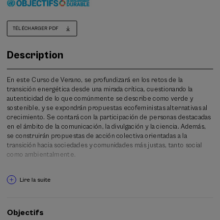
TÉLÉCHARGER PDF
Description
En este Curso de Verano, se profundizará en los retos de la
transición energética desde una mirada crítica, cuestionando la
autenticidad de lo que comúnmente se describe como verde y
sostenible, y se expondrán propuestas ecofeministas alternativas al
crecimiento. Se contará con la participación de personas destacadas
en el ámbito de la comunicación, la divulgación y la ciencia. Además,
se construirán propuestas de acción colectiva orientadas a la
transición hacia sociedades y comunidades más justas, tanto social
como ambientalmente.
Un componente esencial de este curso será la implementación de
Lire la suite
una dinámica innovadora denominada "Ficción Climática", donde
mediante un proceso creativo y cinematográfico, se abordarán
escenarios, propuestas y desafíos futuros en un contexto de crisis
climática.
Objectifs