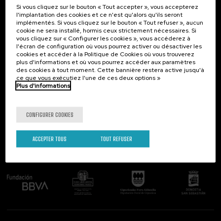
Si vous cliquez sur le bouton « Tout accepter », vous accepterez
Contact
Intéressant...
l'implantation des cookies et ce n'est qu'alors qu'ils seront
implémentés. Si vous cliquez sur le bouton « Tout refuser », aucun
Palacio Miramar
Activités précédentes
cookie ne sera installé, hormis ceux strictement nécessaires. Si
Paseo de Miraconcha, 48
vous cliquez sur « Configurer les cookies », vous accéderez à
20007 Donostia / San Sebastián
l'écran de configuration où vous pourrez activer ou désactiver les
Gipuzkoa, Spain
cookies et accéder à la Politique de Cookies où vous trouverez
plus d'informations et où vous pourrez accéder aux paramètres
Contactez-nous!
des cookies à tout moment. Cette bannière restera active jusqu'à
ce que vous exécutiez l'une de ces deux options »
Plus d'informations
Suivez-nous
CONFIGURER COOKIES
ACCEPTER TOUS
TOUT REFUSER
Comité organisateur