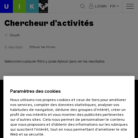
LOGIN
FR
Chercheur d'activités
Court
0 résultats
Effacer les filtres
Seleccione cualquier filtro y pulse Aplicar para ver los resultados
Paramètres des cookies
Abonnez-vous à notre bulletin
Nous utilisons nos propres cookies et ceux de tiers pour améliorer
nos services, compiler des données statistiques, analyser vos
Inscrivez-vous pour être le premier à recevoir les
habitudes de navigation, déduire des groupes d’intérêt, créer un
actualités de l'UIK.
profil de vos intérêts et vous montrer des publicités pertinentes
sur d’autres sites. Cela nous permet de personnaliser le contenu
que nous proposons et d’obtenir des informations sur les rubriques
S'abonner
qui suscitent l’intérêt, tout en nous permettant d’améliorer le site
Web et sa sécurité.