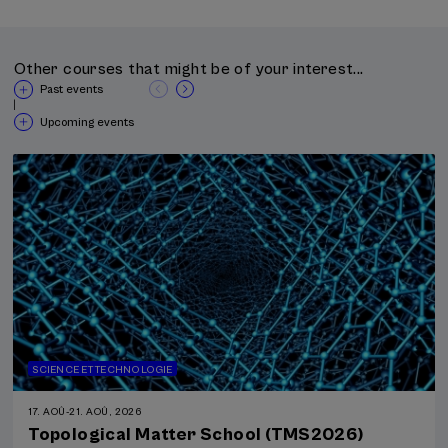
Other courses that might be of your interest...
Past events
|
Upcoming events
SCIENCE ET TECHNOLOGIE
17. AOÛ
-
21. AOÛ, 2026
Topological Matter School (TMS2026)