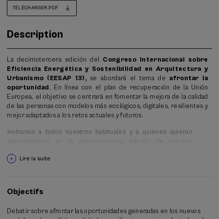
TÉLÉCHARGER PDF
Description
La decimotercera edición del
Congreso Internacional sobre
Eficiencia Energética y Sostenibilidad en Arquitectura y
Urbanismo (EESAP 13)
,
se abordará el tema de
afrontar la
oportunidad
. En línea con el plan de recuperación de la Unión
Europea, el objetivo se centrará en fomentar la mejora de la calidad
de las personas con modelos más ecológicos, digitales, resilientes y
mejor adaptados a los retos actuales y futuros.
Invitamos a todos nuestros habituales y a quienes quieran
acompañarnos en la decimotercera edición de nuestro
congreso a exponer sus propuestas. Como en las anteriores
Lire la suite
ediciones y dada su faceta académica,
el congreso se
dirige especialmente a estudiantes, profesionales e
investigadores.
Objectifs
Desde la edición EESAP8/CICA1, el congreso amplía el ámbito de la
difusión científica y técnica al conjunto de la innovación en la
Debatir sobre afrontar las oportunidades generadas en los nuevos
construcción y se abre al mundo empresarial, con el que se vincula