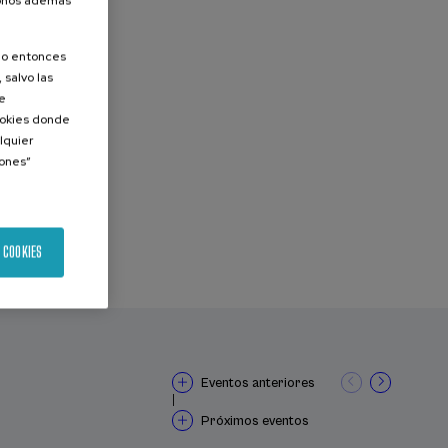
donos además
olo entonces
 salvo las
de
Cookies donde
lquier
iones”
 COOKIES
Eventos anteriores
|
Próximos eventos