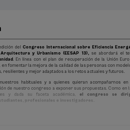
n
edición del
Congreso Internacional sobre Eficiencia Energé
n Arquitectura y Urbanismo (EESAP 13)
,
se abordará el t
unidad
. En línea con el plan de recuperación de la Unión Euro
á en fomentar la mejora de la calidad de las personas con mode
s, resilientes y mejor adaptados a los retos actuales y futuros.
 nuestros habituales y a quienes quieran acompañarnos en 
ión de nuestro congreso a exponer sus propuestas. Como en l
ones y dada su faceta académica,
el congreso se diri
tudiantes, profesionales e investigadores.
SAP8/CICA1, el congreso amplía el ámbito de la difusión cient
 de la innovación en la construcción y se abre al mundo empresari
ara atender a la demanda social de fortalecer la innovación empr
 consecución de la máxima calidad de vida para todos los ciudada