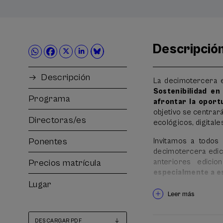
Descripció
Descripción
La decimotercera 
Sostenibilidad e
Programa
afrontar la oport
objetivo se centrar
Directoras/es
ecológicos, digitale
Ponentes
Invitamos a todos
decimotercera edic
Precios matrícula
anteriores edici
especialmente a es
Lugar
Desde la edición EE
Leer más
técnica al conjunto
el que se vincula p
DESCARGAR PDF
y encauzar hacia la