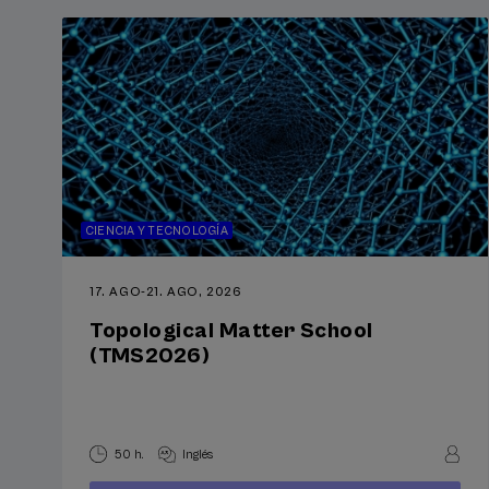
CIENCIA Y TECNOLOGÍA
17. AGO
-
21. AGO, 2026
Topological Matter School
(TMS2026)
50 h.
Inglés