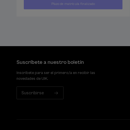
400
Plazo de matrícula finalizado
DESDE
...
Últimas
Gratuito
Fecha
€
plazas
pasada
Suscríbete a nuestro boletín
Inscríbete para ser el primero/a en recibir las
novedades de UIK.
Suscribirse