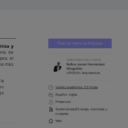
Lista
Fecha pasada
Plazo de matricula finalizado
de
tica y
espera
Director/a
ema de
del
pea, el
curso
DIRECTOR/A DEL CURSO
los más
Rufino Javier Hernández
Minguillón
UPV/EHU, Arquitectura
la
as
Validez académica: 20 horas
ge
Español
Inglés
Presencial
Sostenibilidad| Energía, movilidad y
ífica y
ciudades
al, con
Web
esarial
nos.