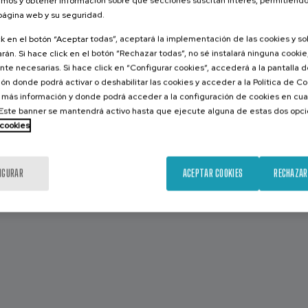
mos y obtener información sobre qué secciones suscitan interés, permitién
ndo empresarial
 página web y su seguridad.
lizar, reciclar, repensar
ck en el botón “Aceptar todas”, aceptará la implementación de las cookies y s
itecture and planning
rán. Si hace click en el botón “Rechazar todas”, no sé instalará ninguna cookie,
te necesarias. Si hace click en “Configurar cookies”, accederá a la pantalla 
iesgo. Resiliencia y redundancia
ón donde podrá activar o deshabilitar las cookies y acceder a la Política de 
 más información y donde podrá acceder a la configuración de cookies en cua
ostenibilidad. Edificios, ciudades, paisajes
ste banner se mantendrá activo hasta que ejecute alguna de estas dos opc
ties. Tecnología, monitorización, privacidad
 cookies
ergía, movilidad, digitalización, uso de materiales
IGURAR
ACEPTAR COOKIES
RECHAZAR
.0. Digitalización y proceso circular
eriales biobasados. Recurso sostenible y renovable