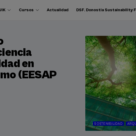
UIK
Cursos
Actualidad
DSF. Donostia Sustainability
o
ciencia
idad en
ismo (EESAP
SOSTENIBILIDAD
ARQU