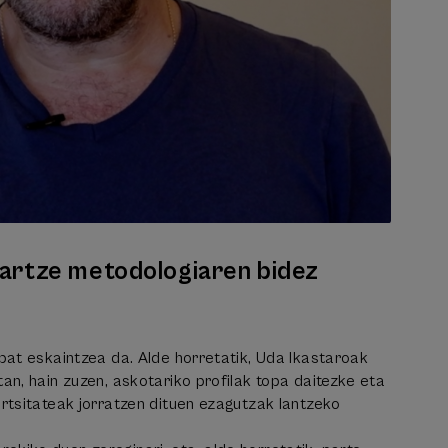
hartze metodologiaren bidez
 bat eskaintzea da. Alde horretatik, Uda Ikastaroak
tan, hain zuzen, askotariko profilak topa daitezke eta
ertsitateak jorratzen dituen ezagutzak lantzeko