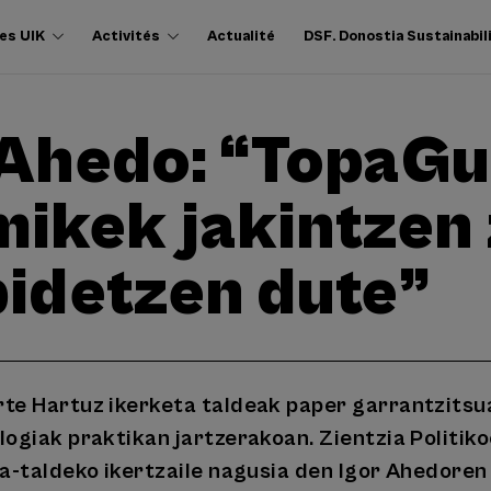
es UIK
Activités
Actualité
DSF. Donostia Sustainabil
 Ahedo: “TopaGu
mikek jakintzen 
bidetzen dute”
te Hartuz ikerketa taldeak paper garrantzitsu
ogiak praktikan jartzerakoan. Zientzia Politi
a-taldeko ikertzaile nagusia den Igor Ahedoren