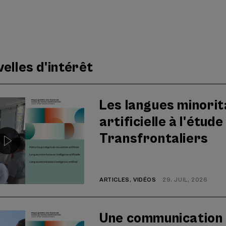
elles d'intérêt
Les langues minorita
artificielle à l'étud
Transfrontaliers
ARTICLES
,
VIDÉOS
29. JUIL, 2026
Une communication s