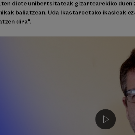
en diote unibertsitateak gizartearekiko duen ze
ikak baliatzean, Uda Ikastaroetako ikasleak ez
atzen dira“.