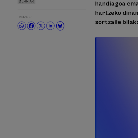
BERRIAK
handiagoa emat
hartzeko dinam
PARTAGER
sortzaile bilak