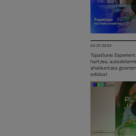
20.07.2023
TopaGune: Esperientz
hartzea, autodeterm
ahalduntzea gizartera
edizioa)