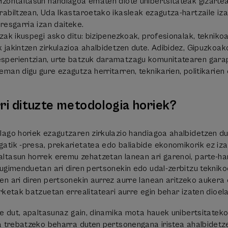
izontaltasun handiagoa ematen diote unibertsitateak gizarteare
rabiltzean, Uda Ikastaroetako ikasleak ezagutza-hartzaile iz
resgarria izan daiteke.
tzak ikuspegi asko ditu: bizipenezkoak, profesionalak, tekni
 jakintzen zirkulazioa ahalbidetzen dute. Adibidez, Gipuzkoak
sperientzian, urte batzuk daramatzagu komunitatearen garap
man digu gure ezagutza herritarren, teknikarien, politikarien
ri dituzte metodologia horiek?
lago horiek ezagutzaren zirkulazio handiagoa ahalbidetzen du
atik -presa, prekarietatea edo baliabide ekonomikorik ez izat
ltasun horrek eremu zehatzetan lanean ari garenoi, parte-har
mugimenduetan ari diren pertsonekin edo udal-zerbitzu tekni
en ari diren pertsonekin aurrez aurre lanean aritzeko aukera e
rketak batzuetan errealitateari aurre egin behar izaten dioel
ste dut, apaltasunaz gain, dinamika mota hauek unibertsitate
ta trebatzeko beharra duten pertsonengana iristea ahalbidet