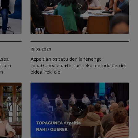
13.02.2023
asea
Azpeitian ospatu den lehenengo
inatu
TopaGuneak parte hartzeko metodo berriei
in
bidea ireki die