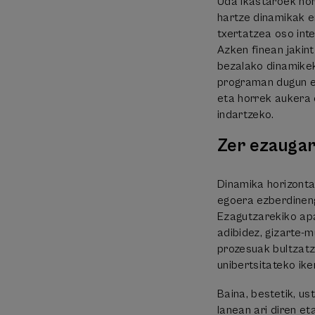
Uda Ikastaroek hor
hartze dinamikak e
txertatzea oso inte
Azken finean jakin
bezalako dinamikek
programan dugun e
eta horrek aukera e
indartzeko.
Zer ezaugar
Dinamika horizonta
egoera ezberdineng
Ezagutzarekiko apa
adibidez, gizarte-
prozesuak bultzatz
unibertsitateko ike
Baina, bestetik, u
lanean ari diren e