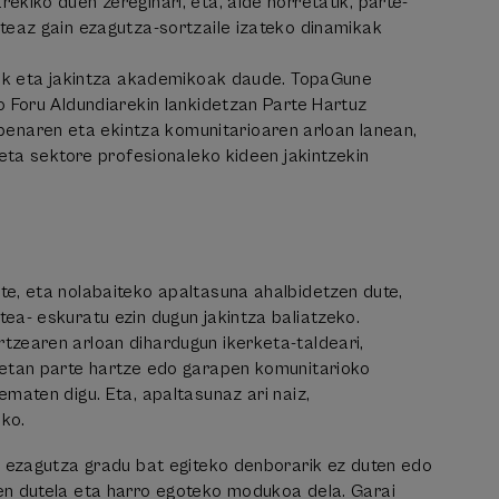
kiko duen zereginari, eta, alde horretatik, parte-
ateaz gain ezagutza-sortzaile izateko dinamikak
koak eta jakintza akademikoak daude. TopaGune
o Foru Aldundiarekin lankidetzan Parte Hartuz
enaren eta ekintza komunitarioaren arloan lanean,
 eta sektore profesionaleko kideen jakintzekin
te, eta nolabaiteko apaltasuna ahalbidetzen dute,
ea- eskuratu ezin dugun jakintza baliatzeko.
tzearen arloan dihardugun ikerketa-taldeari,
koetan parte hartze edo garapen komunitarioko
maten digu. Eta, apaltasunaz ari naiz,
ako.
ko ezagutza gradu bat egiteko denborarik ez duten edo
zen dutela eta harro egoteko modukoa dela. Garai