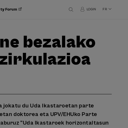
ity Forum
LOGIN
FR
ne bezalako
zirkulazioa
a jokatu du Uda Ikastaroetan parte
koetan doktorea eta UPV/EHUko Parte
 aburuz “Uda Ikastaroek horizontaltasun