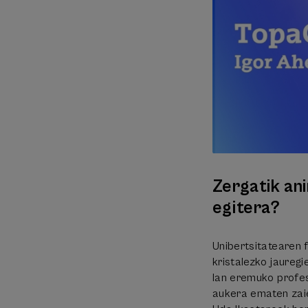
Zergatik an
egitera?
Unibertsitatearen f
kristalezko jauregi
lan eremuko profesi
aukera ematen zai