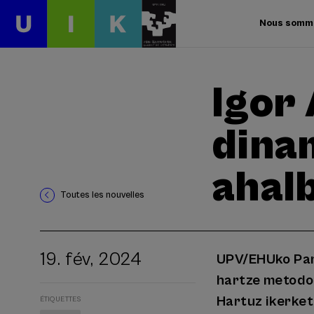
Nous somm
Igor
dina
ahal
Toutes les nouvelles
19. fév, 2024
UPV/EHUko Par
hartze metodol
Hartuz ikerket
ÉTIQUETTES