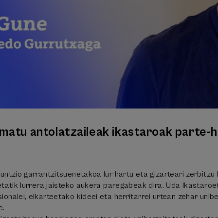
imatu antolatzaileak ikastaroak parte-
untzio garrantzitsuenetakoa lur hartu eta gizarteari zerbitzu
etatik lurrera jaisteko aukera paregabeak dira. Uda Ikastaroe
onalei, elkarteetako kideei eta herritarrei urtean zehar unib
e.