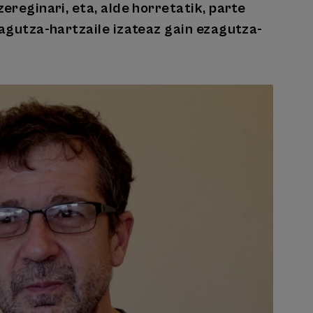
reginari, eta, alde horretatik, parte
agutza-hartzaile izateaz gain ezagutza-