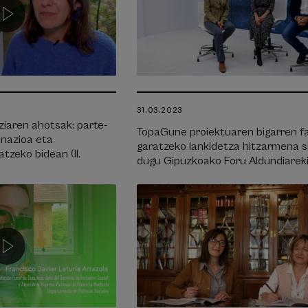
31.03.2023
iaren ahotsak: parte-
TopaGune proiektuaren bigarren f
inazioa eta
garatzeko lankidetza hitzarmena s
tzeko bidean (II.
dugu Gipuzkoako Foru Aldundiarek