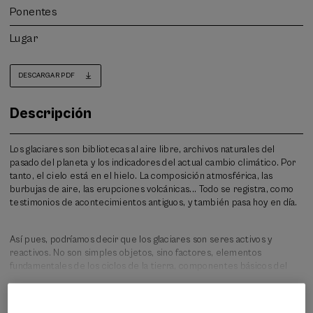
Ponentes
Lugar
DESCARGAR PDF
Descripción
Los glaciares son bibliotecas al aire libre, archivos naturales del
pasado del planeta y los indicadores del actual cambio climático. Por
tanto, el cielo está en el hielo. La composición atmosférica, las
burbujas de aire, las erupciones volcánicas... Todo se registra, como
testimonios de acontecimientos antiguos, y también pasa hoy en día.
Así pues, podríamos decir que los glaciares son seres activos y
reactivos. No son simples objetos, sino factores, elementos
fundamentales de los ciclos de la tierra, componentes básicos del
sistema climático, y la mayor reserva de agua dulce del planeta.
Leer más
También son parte de la vida social y cultural de la alta montaña y los
polos, de los lugares salvajes y remotos; hoy en día, por desgracia, son