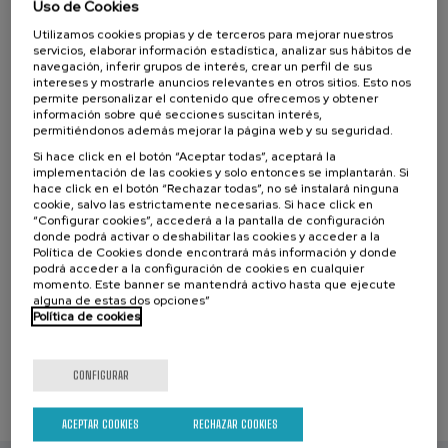
Uso de Cookies
una "especie en riesgo". La pérdida de los glaciares tiene terribles
Público objetivo al que está dirigida la actividad
consecuencias en los ecosistemas planetarios, en el balance hídrico
Utilizamos cookies propias y de terceros para mejorar nuestros
y en la sociedad.
servicios, elaborar información estadística, analizar sus hábitos de
navegación, inferir grupos de interés, crear un perfil de sus
Público en general
intereses y mostrarle anuncios relevantes en otros sitios. Esto nos
permite personalizar el contenido que ofrecemos y obtener
En esta ponencia-coloquio analizaremos la importancia de los
información sobre qué secciones suscitan interés,
glaciares de montaña, recalcando particularmente el papel que
permitiéndonos además mejorar la página web y su seguridad.
tienen como indicadores sensibles del cambio climático. Además, la
Lista
Fecha pasada
Plazo de matricula finalizado
Si hace click en el botón “Aceptar todas”, aceptará la
Organización de las Naciones Unidas declaró el 2025 Año
de
implementación de las cookies y solo entonces se implantarán. Si
espera
Director/a
Internacional de la Conservación de los Glaciares; por ello, el
hace click en el botón “Rechazar todas”, no sé instalará ninguna
del
Actividad sin certificación académica
ponente propone a los y las oyentes un viaje colectivo transnacional:
curso
cookie, salvo las estrictamente necesarias. Si hace click en
desde las grandes regiones gélidas de la Patagonia y Alaska, hasta los
Euskera
Español
“Configurar cookies”, accederá a la pantalla de configuración
Actividad íntegramente en euskera con traducción simultánea a español
últimos pequeños glaciares de los Pirineos. Por medio de este
donde podrá activar o deshabilitar las cookies y acceder a la
Online en directo
paralelismo, nos invita claramente a la reflexión: ¿de dónde venimos?
Política de Cookies donde encontrará más información y donde
podrá acceder a la configuración de cookies en cualquier
(los glaciares son testimonios de la memoria natural del planeta) y
Presencial
momento. Este banner se mantendrá activo hasta que ejecute
¿adónde vamos? (pronto tendremos un futuro y una cordillera sin
alguna de estas dos opciones”
hielo).
Política de cookies
ÁREAS TEMÁTICAS
SOSTENIBILIDAD
CONFIGURAR
CONTENIDOS RELACIONADOS
Eñaut Izagirre: “El impacto de los glaciares está más cerca de lo que pensamos”
ACEPTAR COOKIES
RECHAZAR COOKIES