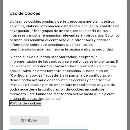
EHU.
Uso de Cookies
Agoüés Mendizabal, Carmen
EHU
Utilizamos cookies propias y de terceros para mejorar nuestros
servicios, elaborar información estadística, analizar sus hábitos de
navegación, inferir grupos de interés, crear un perfil de sus
Aldaz Arregui, Juan
intereses y mostrarle anuncios relevantes en otros sitios. Esto nos
EHU
permite personalizar el contenido que ofrecemos y obtener
información sobre qué secciones suscitan interés,
permitiéndonos además mejorar la página web y su seguridad.
Álvarez Etxeberria, Igor
Si hace click en el botón “Aceptar todas”, aceptará la
EHU
implementación de las cookies y solo entonces se implantarán. Si
hace click en el botón “Rechazar todas”, no sé instalará ninguna
Amezaga Albizu, Josu
cookie, salvo las estrictamente necesarias. Si hace click en
“Configurar cookies”, accederá a la pantalla de configuración
EHU
donde podrá activar o deshabilitar las cookies y acceder a la
Política de Cookies donde encontrará más información y donde
Iztueta Goizueta, Garbiñe
podrá acceder a la configuración de cookies en cualquier
momento. Este banner se mantendrá activo hasta que ejecute
EHU
alguna de estas dos opciones”
Política de cookies
Leiñena, Elena
EHU
CONFIGURAR
Calvo Molinos, Borja