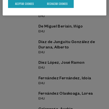
EHU
ACEPTAR COOKIES
RECHAZAR COOKIES
Amenabar, Beñat
EHU
De Miguel Beriain, Iñigo
EHU
Díaz de Junguitu González de
Durana, Alberto
EHU
Díez López, José Ramon
EHU
Fernández Fernández, Idoia
EHU
Fernández Olaskoaga, Lorea
EHU