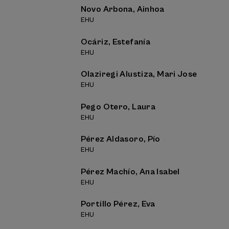
Novo Arbona, Ainhoa
EHU
Ocáriz, Estefanía
EHU
Olaziregi Alustiza, Mari Jose
EHU
Pego Otero, Laura
EHU
Pérez Aldasoro, Pío
EHU
Pérez Machío, Ana Isabel
EHU
Portillo Pérez, Eva
EHU