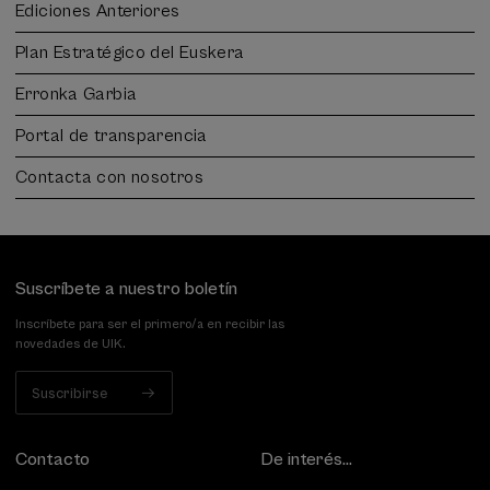
Ediciones Anteriores
Plan Estratégico del Euskera
Erronka Garbia
Portal de transparencia
Contacta con nosotros
Suscríbete a nuestro boletín
Inscríbete para ser el primero/a en recibir las
novedades de UIK.
Suscribirse
Contacto
De interés...