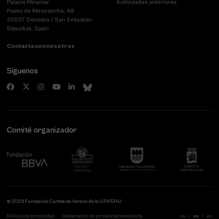
Palacio Miramar
Actividades anteriores
Paseo de Miraconcha, 48
20007 Donostia / San Sebastián
Gipuzkoa, Spain
Contacta con nosotros
Síguenos
Comité organizador
© 2026 Fundación Cursos de Verano de la UPV/EHU
Política de privacidad
Declaración de privacidad extendida
eu
es
en