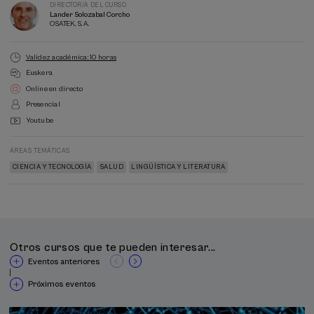
DIRECTOR/A DEL CURSO
Lander Solozabal Corcho
OSATEK, S. A.
Validez académica: 10 horas
Euskera
Online en directo
Presencial
Youtube
ÁREAS TEMÁTICAS
CIENCIA Y TECNOLOGÍA
SALUD
LINGÜÍSTICA Y LITERATURA
Otros cursos que te pueden interesar...
Eventos anteriores
|
Próximos eventos