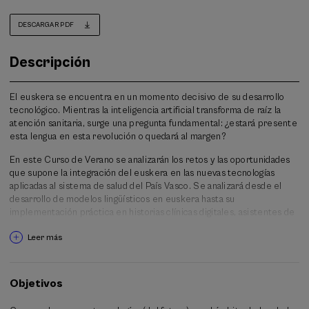
DESCARGAR PDF
Descripción
El euskera se encuentra en un momento decisivo de su desarrollo
tecnológico. Mientras la inteligencia artificial transforma de raíz la
atención sanitaria, surge una pregunta fundamental: ¿estará presente
esta lengua en esta revolución o quedará al margen?
En este Curso de Verano se analizarán los retos y las oportunidades
que supone la integración del euskera en las nuevas tecnologías
aplicadas al sistema de salud del País Vasco. Se analizará desde el
desarrollo de modelos lingüísticos en euskera hasta su
implementación práctica en historias clínicas digitales, asistentes de
salud virtuales, sistemas de transcripción médica, traductores
Leer más
neuronales específicos como ITZULBIDE y herramientas para el
diagnóstico asistido.
Se analizarán los siguientes temas fundamentales:
Objetivos
Nuevas tecnologías (del futuro) en el ámbito de la salud.