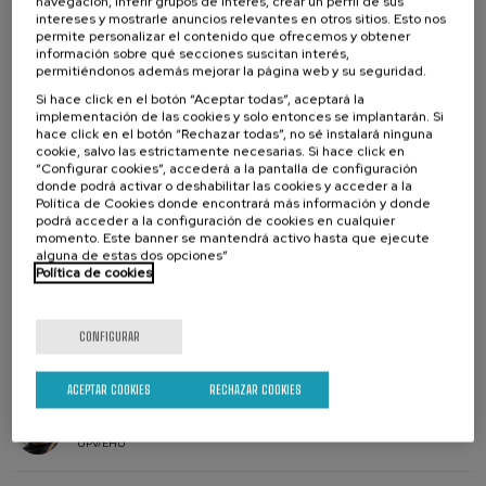
navegación, inferir grupos de interés, crear un perfil de sus
Colabora
intereses y mostrarle anuncios relevantes en otros sitios. Esto nos
permite personalizar el contenido que ofrecemos y obtener
información sobre qué secciones suscitan interés,
permitiéndonos además mejorar la página web y su seguridad.
Si hace click en el botón “Aceptar todas”, aceptará la
implementación de las cookies y solo entonces se implantarán. Si
hace click en el botón “Rechazar todas”, no sé instalará ninguna
cookie, salvo las estrictamente necesarias. Si hace click en
“Configurar cookies”, accederá a la pantalla de configuración
donde podrá activar o deshabilitar las cookies y acceder a la
Política de Cookies donde encontrará más información y donde
podrá acceder a la configuración de cookies en cualquier
momento. Este banner se mantendrá activo hasta que ejecute
alguna de estas dos opciones”
Política de cookies
12 €
DESDE
Ver precios matrícula
CONFIGURAR
Matricúlate
Últimas
plazas
Lista
Director/a
Plazo de matricula finalizado
Fecha pasada
ACEPTAR COOKIES
RECHAZAR COOKIES
de
del
espera
curso
DIRECTOR/A DEL CURSO
Jon Zarate Sesma
UPV/EHU