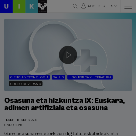
ACCEDER
ES
CIENCIA Y TECNOLOGÍA
SALUD
LINGÜÍSTICA Y LITERATURA
CURSO DE VERANO
Osasuna eta hizkuntza IX: Euskara,
adimen artifiziala eta osasuna
11.SEP - 11. SEP, 2026
Cód. O18-26
Gure osasunaren etorkizun digitala, eskubideak eta