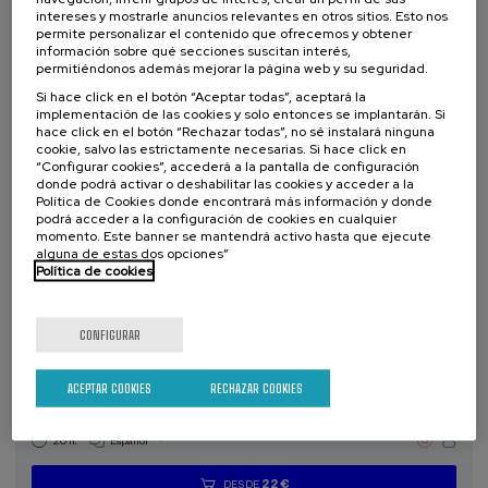
intereses y mostrarle anuncios relevantes en otros sitios. Esto nos
70 €
DESDE
...
Últimas
Gratuito
Fecha
Lista
Plazo
permite personalizar el contenido que ofrecemos y obtener
plazas
pasada
de
de
información sobre qué secciones suscitan interés,
espera
matrícula
permitiéndonos además mejorar la página web y su seguridad.
finalizado
Si hace click en el botón “Aceptar todas”, aceptará la
implementación de las cookies y solo entonces se implantarán. Si
hace click en el botón “Rechazar todas”, no sé instalará ninguna
cookie, salvo las estrictamente necesarias. Si hace click en
“Configurar cookies”, accederá a la pantalla de configuración
donde podrá activar o deshabilitar las cookies y acceder a la
Política de Cookies donde encontrará más información y donde
podrá acceder a la configuración de cookies en cualquier
momento. Este banner se mantendrá activo hasta que ejecute
alguna de estas dos opciones”
Política de cookies
DERECHO
SOCIEDAD
SALUD
PSICOLOGÍA
FILOSOFIA
CURSO DE VERANO
CONFIGURAR
10. SEP
-
11. SEP, 2026
El acompañamiento e intervención en el
ACEPTAR COOKIES
RECHAZAR COOKIES
duelo: un compromiso social e Institucional
.
20 h.
Español
22 €
DESDE