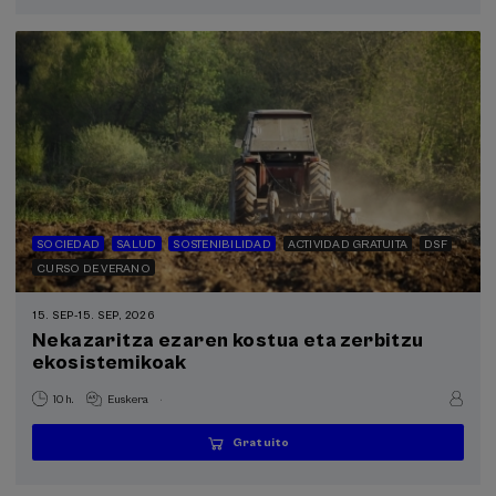
espera
matrícula
finalizado
SOCIEDAD
SALUD
SOSTENIBILIDAD
ACTIVIDAD GRATUITA
DSF
CURSO DE VERANO
15. SEP
-
15. SEP, 2026
Nekazaritza ezaren kostua eta zerbitzu
ekosistemikoak
.
10 h.
Euskera
Gratuito
...
Últimas
Gratuito
Fecha
Lista
Plazo
plazas
pasada
de
de
espera
matrícula
finalizado