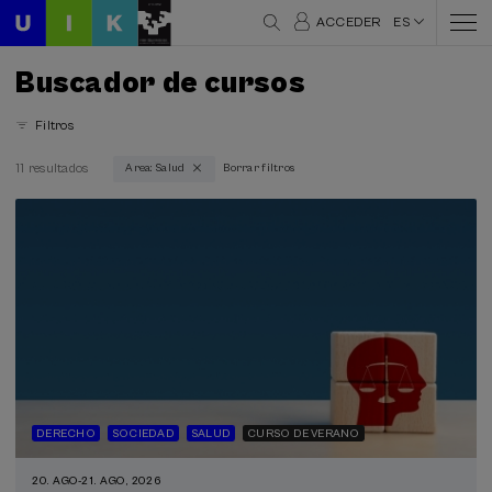
ACCEDER
ES
Buscador de cursos
Filtros
11 resultados
Area: Salud
Borrar filtros
Áreas temáticas
Salud (11)
Modalidad
Presencial (11)
Online en directo (8)
Tipo de actividad
Curso de verano (8)
DERECHO
SOCIEDAD
SALUD
CURSO DE VERANO
DSF (1)
Actividad gratuita (2)
20. AGO
-
21. AGO, 2026