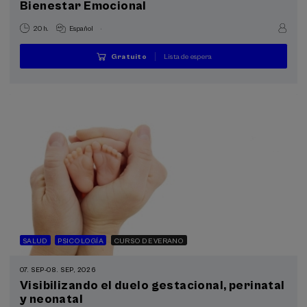
Bienestar Emocional
.
20 h.
Español
Lista de espera
Gratuito
...
Últimas
Gratuito
Fecha
Plazo
plazas
pasada
de
matrícula
finalizado
SALUD
PSICOLOGÍA
CURSO DE VERANO
07. SEP
-
08. SEP, 2026
Visibilizando el duelo gestacional, perinatal
y neonatal