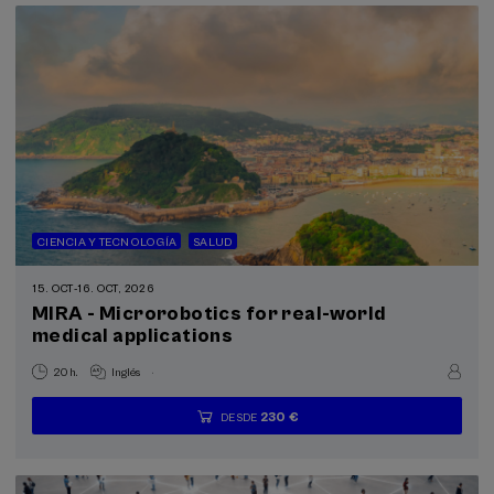
CIENCIA Y TECNOLOGÍA
SALUD
15. OCT
-
16. OCT, 2026
MIRA - Microrobotics for real-world
medical applications
.
20 h.
Inglés
230 €
DESDE
...
Últimas
Gratuito
Fecha
Lista
Plazo
plazas
pasada
de
de
espera
matrícula
finalizado