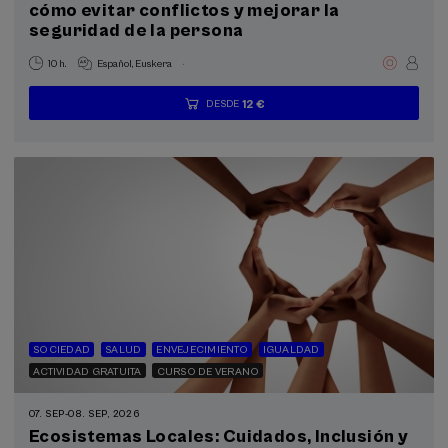
cómo evitar conflictos y mejorar la
seguridad de la persona
.
10 h.
Español
Euskera
12 €
DESDE
...
Últimas
Gratuito
Fecha
Lista
Plazo
plazas
pasada
de
de
espera
matrícula
finalizado
SOCIEDAD
SALUD
ENVEJECIMIENTO
IGUALDAD
ACTIVIDAD GRATUITA
CURSO DE VERANO
07. SEP
-
08. SEP, 2026
Ecosistemas Locales: Cuidados, Inclusión y