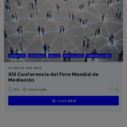
DERECHO
SOCIEDAD
SALUD
PSICOLOGÍA
CRIMINOLOGÍA
16. NOV
-
19. NOV, 2026
XIII Conferencia del Foro Mundial de
Mediación
.
40 h.
Español
Inglés
60 €
DESDE
...
Últimas
Gratuito
Fecha
Lista
Plazo
plazas
pasada
de
de
espera
matrícula
finalizado