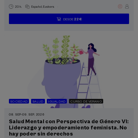
.
20 h.
Español
Euskera
22 €
DESDE
...
Últimas
Gratuito
Fecha
Lista
Plazo
plazas
pasada
de
de
espera
matrícula
finalizado
SOCIEDAD
SALUD
IGUALDAD
CURSO DE VERANO
08. SEP
-
09. SEP, 2026
Salud Mental con Perspectiva de Género VI:
Liderazgo y empoderamiento feminista. No
hay poder sin derechos