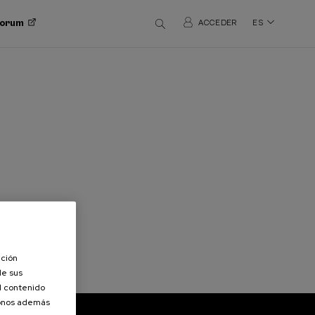
 Forum
ACCEDER
ES
ación
de sus
el contenido
donos además