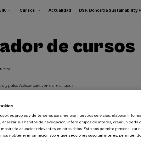
UIK
Cursos
Actualidad
DSF. Donostia Sustainability
ador de cursos
filtros
ro y pulse Aplicar para ver los resultados
ookies
cookies propias y de terceros para mejorar nuestros servicios, elaborar inform
, analizar sus hábitos de navegación, inferir grupos de interés, crear un perfil 
 mostrarle anuncios relevantes en otros sitios. Esto nos permite personalizar 
mos y obtener información sobre qué secciones suscitan interés, permitién