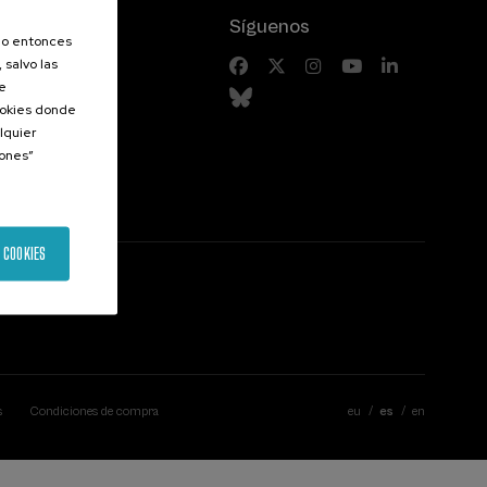
Síguenos
olo entonces
 salvo las
riores
de
Cookies donde
lquier
iones”
 COOKIES
s
Condiciones de compra
eu
es
en