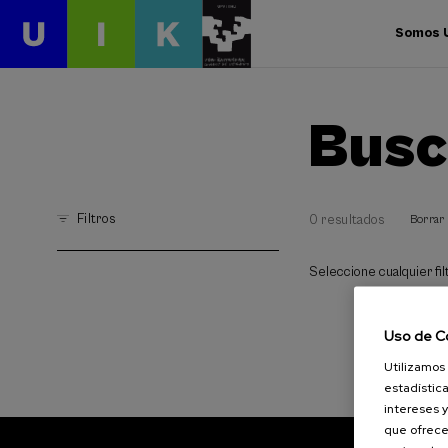
Somos 
Busc
Filtros
0 resultados
Borrar 
Seleccione cualquier filt
Uso de C
Utilizamos 
estadística
intereses y
que ofrece