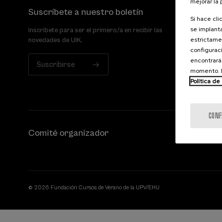
mejorar la
Suscríbete a nuestro boletín
Si hace cli
se implanta
Inscríbete para ser el primero/a en recibir las
estrictamen
novedades de UIK.
configuraci
encontrará
Suscribirse
momento. E
Política de
CONF
Comité organizador
© 2026 Fundación Cursos de Verano de la UPV/EHU