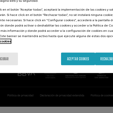
 página web y su seguridad.
Contacto
De interés...
ck en el botón “Aceptar todas”, aceptará la implementación de las cookies y s
rán. Si hace click en el botón “Rechazar todas”, no sé instalará ninguna cookie,
Palacio Miramar
Actividades ante
te necesarias. Si hace click en “Configurar cookies”, accederá a la pantalla 
Paseo de Miraconcha, 48
ón donde podrá activar o deshabilitar las cookies y acceder a la Política de 
20007 Donostia / San Sebastián
Gipuzkoa, Spain
 más información y donde podrá acceder a la configuración de cookies en cua
ste banner se mantendrá activo hasta que ejecute alguna de estas dos opc
Contacta con nosotros
 cookies
IGURAR
ACEPTAR COOKIES
RECHAZAR
Política de privacidad
Declaración de privacidad extendida
Política de cookie