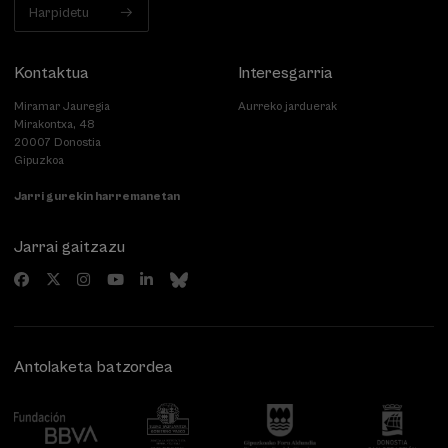
Harpidetu
Kontaktua
Interesgarria
Miramar Jauregia
Aurreko jarduerak
Mirakontxa, 48
20007 Donostia
Gipuzkoa
Jarri gurekin harremanetan
Jarrai gaitzazu
Antolaketa batzordea