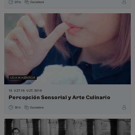
20 h.
Gaztelera
UDA IKASTAROA
13. UZT
-
15. UZT, 2016
Percepción Sensorial y Arte Culinario
30 h.
Gaztelera