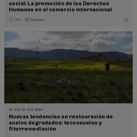
social: La promoción de los Derechos
Humanos en el comercio internacional
20 h.
Gaztelera
14. UZT
-
15. UZT, 2016
Nuevas tendencias en restauración de
suelos degradados: tecnosuelos y
fitorremediación