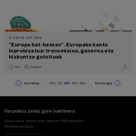
11. UZT
-
15. UZT, 2016
"Europa bat-batean". Europako kantu
inprobisatua: transmisioa, generoa eta
hizkuntza gutxituak
50 h.
Euskara
…
…
Aurrekoa
160
161
162
163
164
Hurrengoa
Previous
Orria
Orria
Uneko
Orria
Orria
Next
Pagination
page
orrialdea
page
Harpidetu zaitez gure buletinera
Eman izena, lehena izan zaitezen UIKri buruzko
albisteak jasotzen.