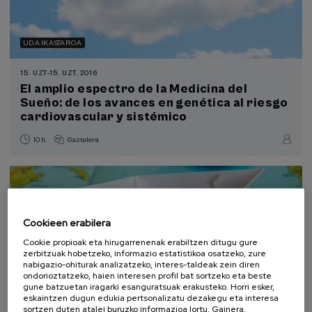
UDA IKASTAROA
15. UZT
-
15. UZT, 2016
El amplio espectro de la Medicina del
Sueño: de los avances en genética al riesgo
cardiovascular y sistémico
10 h.
Gaztelera
Cookieen erabilera
Cookie propioak eta hirugarrenenak erabiltzen ditugu gure
zerbitzuak hobetzeko, informazio estatistikoa osatzeko, zure
nabigazio-ohiturak analizatzeko, interes-taldeak zein diren
ondorioztatzeko, haien interesen profil bat sortzeko eta beste
gune batzuetan iragarki esanguratsuak erakusteko. Horri esker,
eskaintzen dugun edukia pertsonalizatu dezakegu eta interesa
sortzen duten atalei buruzko informazioa lortu. Gainera,