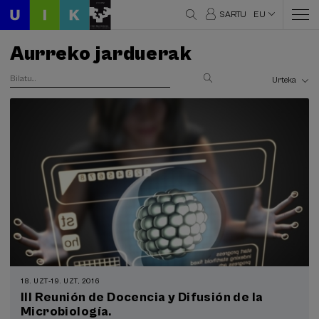
SARTU
EU
Aurreko jarduerak
18. UZT
-
19. UZT, 2016
III Reunión de Docencia y Difusión de la
Microbiología.