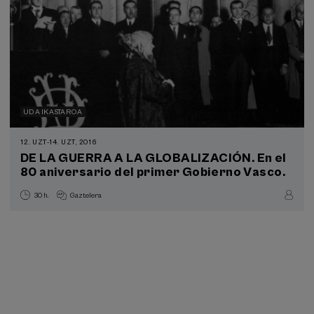
UDA IKASTAROA
12. UZT
-
14. UZT, 2016
DE LA GUERRA A LA GLOBALIZACIÓN. En el
80 aniversario del primer Gobierno Vasco.
30 h.
Gaztelera