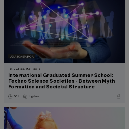
UDA IKASTAROA
18. UZT
-
22. UZT, 2016
International Graduated Summer School:
Techno Science Societies - Between Myth
Formation and Societal Structure
50 h.
Ingelesa