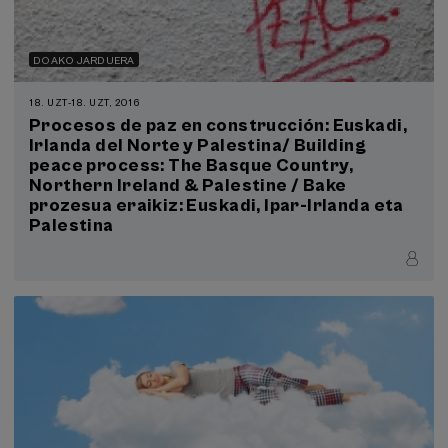
DOAKO JARDUERA
18. UZT
-
18. UZT, 2016
Procesos de paz en construcción: Euskadi,
Irlanda del Norte y Palestina/ Building
peace process: The Basque Country,
Northern Ireland & Palestine / Bake
prozesua eraikiz: Euskadi, Ipar-Irlanda eta
Palestina