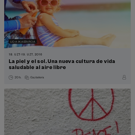
UDA IKASTAROA
18. UZT
-
19. UZT, 2016
La piel y el sol. Una nueva cultura de vida
saludable al aire libre
20 h.
Gaztelera