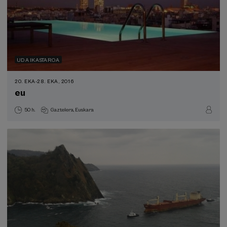
UDA IKASTAROA
20. EKA
-
28. EKA, 2016
eu
50 h.
Gaztelera
Euskara