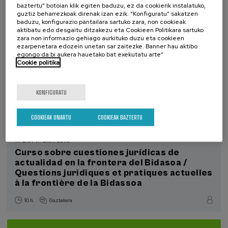
baztertu” botoian klik egiten baduzu, ez da cookierik instalatuko,
guztiz beharrezkoak direnak izan ezik. “Konfiguratu” sakatzen
baduzu, konfigurazio pantailara sartuko zara, non cookieak
aktibatu edo desgaitu ditzakezu eta Cookieen Politikara sartuko
zara non informazio gehiago aurkituko duzu eta cookieen
ezarpenetara edozein unetan sar zaitezke. Banner hau aktibo
egongo da bi aukera hauetako bat exekutatu arte”
Cookie politika
KONFIGURATU
COOKIEAK ONARTU
COOKIEAK BAZTERTU
17. EKA
-
17. EKA, 2016
Curso sobre cuestiones jurídicas de
actualidad en la frontera del Bidasoa /
Questions juridiques et pratiques actuelles
à la frontière de la Bidassoa
10 h.
Gaztelera