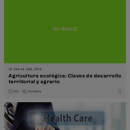
16. EKA
-
16. EKA, 2016
Agricultura ecológica: Claves de desarrollo
territorial y agrario
10 h.
Gaztelera