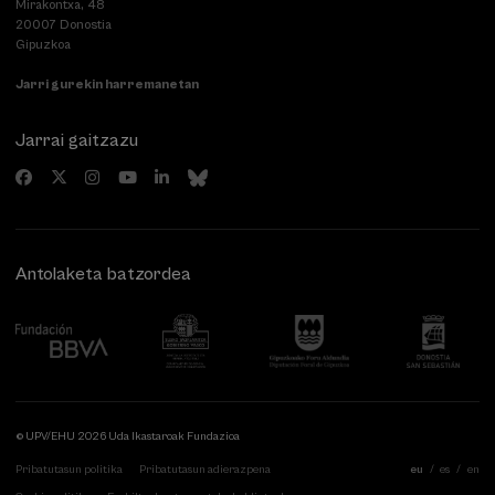
Mirakontxa, 48
20007 Donostia
Gipuzkoa
Jarri gurekin harremanetan
Jarrai gaitzazu
Antolaketa batzordea
© UPV/EHU 2026 Uda Ikastaroak Fundazioa
Pribatutasun politika
Pribatutasun adierazpena
eu
es
en