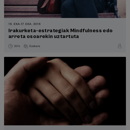
16. EKA
-
17. EKA, 2016
Irakurketa-estrategiak Mindfulness edo
arreta osoarekin uztartuta
20 h.
Euskara