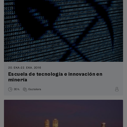
20. EKA
-
22. EKA, 2016
Escuela de tecnología e innovación en
minería
30 h.
Gaztelera