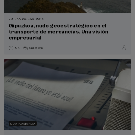
20. EKA
-
20. EKA, 2016
Gipuzkoa, nudo geoestratégico en el
transporte de mercancías. Una visión
empresarial
10 h.
Gaztelera
UDA IKASTAROA