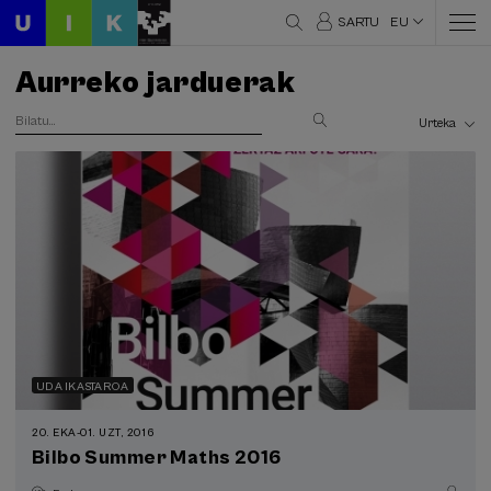
SARTU
EU
Aurreko jarduerak
UDA IKASTAROA
20. EKA
-
01. UZT, 2016
Bilbo Summer Maths 2016