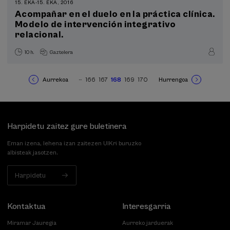
15. EKA
-
15. EKA, 2016
Acompañar en el duelo en la práctica clínica.
Modelo de intervención integrativo
relacional.
10 h.
Gaztelera
…
Aurrekoa
166
167
168
169
170
Hurrengoa
Previous
Orria
Orria
Uneko
Orria
Orria
Next
Pagination
page
orrialdea
page
Harpidetu zaitez gure buletinera
Eman izena, lehena izan zaitezen UIKri buruzko
albisteak jasotzen.
Harpidetu
Kontaktua
Interesgarria
Miramar Jauregia
Aurreko jarduerak