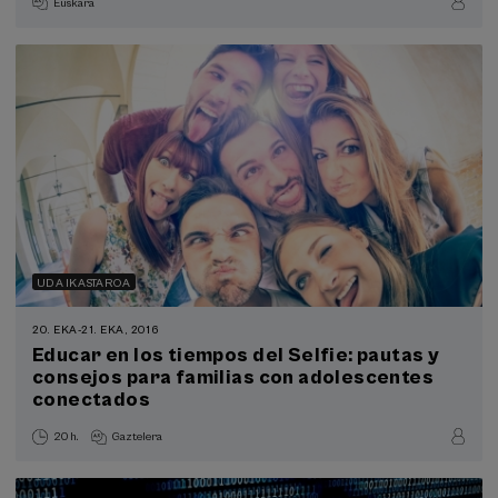
Euskara
UDA IKASTAROA
20. EKA
-
21. EKA, 2016
Educar en los tiempos del Selfie: pautas y
consejos para familias con adolescentes
conectados
20 h.
Gaztelera