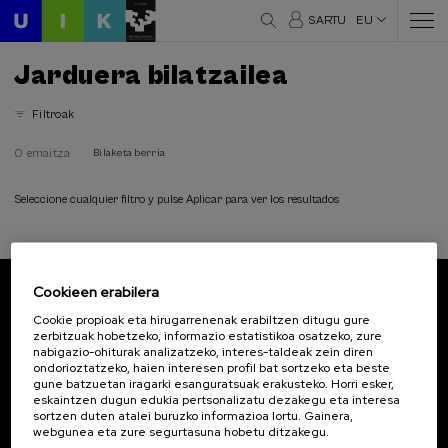
SARTU
EU
Jarduera bilatzailea
Filtroak
0 emaitza
Bilaketa berria
Seleccione cualquier filtro y pulse Aplicar para ver los resultados
Cookieen erabilera
Harpidetu zaitez gure buletinera
Cookie propioak eta hirugarrenenak erabiltzen ditugu gure
zerbitzuak hobetzeko, informazio estatistikoa osatzeko, zure
Eman izena, lehena izan zaitezen UIKri buruzko
nabigazio-ohiturak analizatzeko, interes-taldeak zein diren
albisteak jasotzen.
ondorioztatzeko, haien interesen profil bat sortzeko eta beste
gune batzuetan iragarki esanguratsuak erakusteko. Horri esker,
eskaintzen dugun edukia pertsonalizatu dezakegu eta interesa
Harpidetu
sortzen duten atalei buruzko informazioa lortu. Gainera,
webgunea eta zure segurtasuna hobetu ditzakegu.