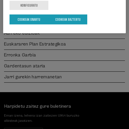
Kontratatzailearen profila
KONFIGURATU
Laguntzaileak
COOKIEAK ONARTU
COOKIEAK BAZTERTU
Salaketen gunea
Aurreko edizioak
Euskararen Plan Estrategikoa
Erronka Garbia
Gardentasun ataria
Jarri gurekin harremanetan
Harpidetu zaitez gure buletinera
Eman izena, lehena izan zaitezen UIKri buruzko
albisteak jasotzen.