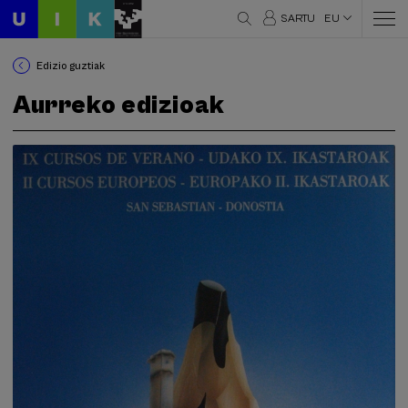
SARTU
EU
Edizio guztiak
Aurreko edizioak