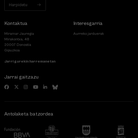
Harpidetu
Kontaktua
Interesgarria
Miramar Jauregia
Aurreko jarduerak
Mirakontxa, 48
20007 Donostia
Gipuzkoa
Jarri gurekin harremanetan
Jarrai gaitzazu
Antolaketa batzordea