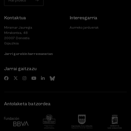
Harpidetu
Kontaktua
Interesgarria
Miramar Jauregia
Aurreko jarduerak
Mirakontxa, 48
20007 Donostia
Gipuzkoa
Jarri gurekin harremanetan
Jarrai gaitzazu
Antolaketa batzordea