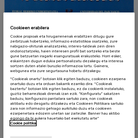
Cookieen erabilera
Cookie propioak eta hirugarrenenak erabiltzen ditugu gure
zerbitzuak hobetzeko, informazio estatistikoa osatzeko, zure
XIII Edizioa 1994
nabigazio-ohiturak analizatzeko, interes-taldeak zein diren
ondorioztatzeko, haien interesen profil bat sortzeko eta beste
gune batzuetan iragarki esanguratsuak erakusteko. Horri esker,
eskaintzen dugun edukia pertsonalizatu dezakegu eta interesa
Fundazioa
sortzen duten atalei buruzko informazioa lortu. Gainera,
webgunea eta zure segurtasuna hobetu ditzakegu.
Egitekoa, Ikuspegia eta Balioak
“Cookieak onartu” botoian klik egiten baduzu, cookieen ezarpena
onartuko duzu eta orduan bakarrik ezarriko dira. “Cookieak
Historia pixka bat
baztertu” botoian klik egiten baduzu, ez da cookierik instalatuko,
guztiz beharrezkoak direnak izan ezik. “Konfiguratu” sakatzen
Ricardo Echepare konferentziak
baduzu, konfigurazio pantailara sartuko zara, non cookieak
aktibatu edo desgaitu ditzakezu eta Cookieen Politikara sartuko
zara non informazio gehiago aurkituko duzu eta cookieen
Antolaketa
ezarpenetara edozein unetan sar zaitezke. Banner hau aktibo
egongo da bi aukera hauetako bat exekutatu arte”
Gurekin lan egin
Cookie politika
Kontratatzailearen profila