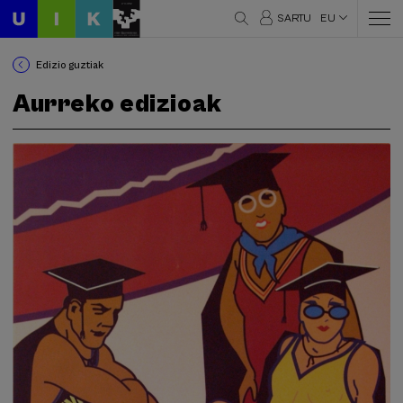
SARTU
EU
Edizio guztiak
Aurreko edizioak