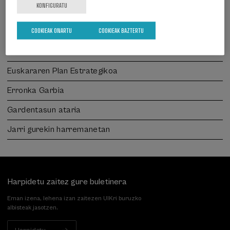
KONFIGURATU
Laguntzaileak
COOKIEAK ONARTU
COOKIEAK BAZTERTU
Salaketen gunea
Aurreko edizioak
Euskararen Plan Estrategikoa
Erronka Garbia
Gardentasun ataria
Jarri gurekin harremanetan
Harpidetu zaitez gure buletinera
Eman izena, lehena izan zaitezen UIKri buruzko
albisteak jasotzen.