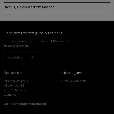
Jarri gurekin harremanetan
Harpidetu zaitez gure buletinera
Eman izena, lehena izan zaitezen UIKri buruzko
albisteak jasotzen.
Harpidetu
Kontaktua
Interesgarria
Miramar Jauregia
Aurreko jarduerak
Mirakontxa, 48
20007 Donostia
Gipuzkoa
Jarri gurekin harremanetan