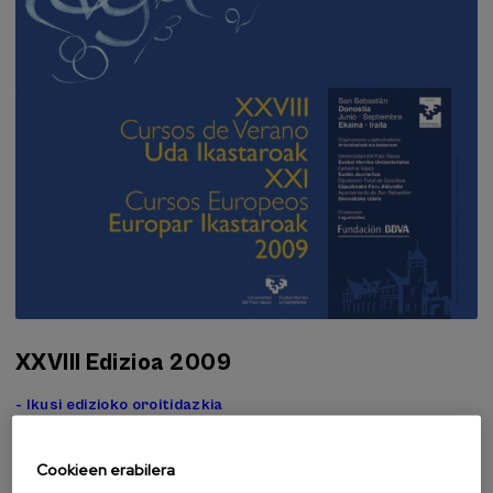
XXVIII Edizioa 2009
- Ikusi edizioko oroitidazkia
Cookieen erabilera
Fundazioa