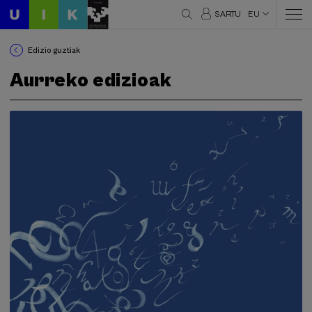
SARTU
EU
Edizio guztiak
Aurreko edizioak