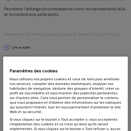
Partie 1 : Contexte général : l'Eurocité basque, un espace
Permettre l'échange de connaissances entre les représentants élus
caractérisé par une asymétrie institutionnelle
et les techniciens participants.
➔
Objectif :
Créer une communauté forte. Montrer que l’espace
transfrontalier offre de grandes opportunités de générer des projets
qui apportent des solutions aux défis posés tant aux administrations
Redonner à l'Eurocité basque sa place et donner un nouvel élan à
qu’aux citoyens.
l'institution, en impliquant citoyens et citoyens organisés dans la
réflexion sur son avenir.
I)
Apprenons à nous connaître. Différents systèmes
Lire la suite
d'action publique : une approche comparative
A) Gouvernance multiniveau différencié en Hegoalde face à la
Activité s'adressant à
décentralisation française : un rôle et une conception différents des
Paramètres des cookies
autorités locales et des collectivités
Public en général
Nous utilisons nos propres cookies et ceux de tiers pour améliorer
Présentation du modèle institutionnel en Hegoalde (insistant sur les
nos services, compiler des données statistiques, analyser vos
relations entre l'État et les entités territoriales ; assumant le rôle des
habitudes de navigation, déduire des groupes d’intérêt, créer un
territoires historiques basques ; soulignant que chaque communauté
profil de vos intérêts et vous montrer des publicités pertinentes
autonome a son propre mode de fonctionnement).
sur d’autres sites. Cela nous permet de personnaliser le contenu
Méthodologie
Présentation du modèle français basé sur la décentralisation.
que nous proposons et d’obtenir des informations sur les rubriques
B) Intercommunalité en France versus agences de
qui suscitent l’intérêt, tout en nous permettant d’améliorer le site
développement au Gipuzkoa : deux façons de gérer un
Des exposés magistraux, présentés par des personnes ayant un
Web et sa sécurité.
territoire
leadership académique et institutionnel, et un dialogue horizontal
Si vous cliquez sur le bouton « Tout accepter », vous accepterez
entre les intervenants et les assistants.
l'implantation des cookies et ce n'est qu'alors qu'ils seront
Le développement de l'intercommunalité en France sera abordé et il sera
implémentés. Si vous cliquez sur le bouton « Tout refuser », aucun
montré comment ce niveau est devenu un acteur réel de l'action publique.