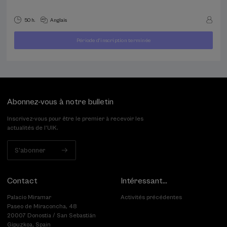
50 h.
Anglais
À
Période d'inscription terminée
400
PARTIR
...
Dernières
Gratuit
Date
€
DE
places
passée
Abonnez-vous à notre bulletin
Inscrivez-vous pour être le premier à recevoir les
actualités de l'UIK.
S'abonner
Contact
Intéressant...
Palacio Miramar
Activités précédentes
Paseo de Miraconcha, 48
20007 Donostia / San Sebastián
Gipuzkoa, Spain