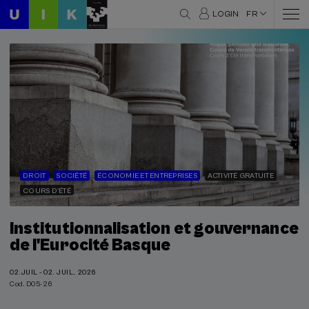
LOGIN
FR
DROIT
SOCIÉTÉ
ÉCONOMIE ET ENTREPRISES
ACTIVITÉ GRATUITE
COURS D'ÉTÉ
Institutionnalisation et gouvernance
de l'Eurocité Basque
02.JUIL - 02. JUIL, 2026
Cod. D05-26