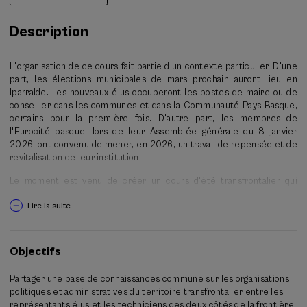
Description
L'organisation de ce cours fait partie d'un contexte particulier. D'une
part, les élections municipales de mars prochain auront lieu en
Iparralde. Les nouveaux élus occuperont les postes de maire ou de
conseiller dans les communes et dans la Communauté Pays Basque,
certains pour la première fois. D'autre part, les membres de
l'Eurocité basque, lors de leur Assemblée générale du 8 janvier
2026, ont convenu de mener, en 2026, un travail de repensée et de
revitalisation de leur institution.
Le moment est venu de créer un cours d'été transfrontalier qui
permettra au public cible, aux représentants élus et aux techniciens
Lire la suite
des institutions d'Iparralde et Hegoalde, mais aussi aux citoyens
transfrontaliers, de se familiariser avec l'organisation politique et
administrative de la zone transfrontalière qui constitue l'Eurocité
basque, de comprendre comment les compétences sont définies et
Objectifs
appliquées sur ce territoire et de réfléchir ensemble à l'Eurocité
basque de demain.
Partager une base de connaissances commune sur les organisations
politiques et administratives du territoire transfrontalier entre les
À cette fin, le programme suivant est proposé :
représentants élus et les techniciens des deux côtés de la frontière.