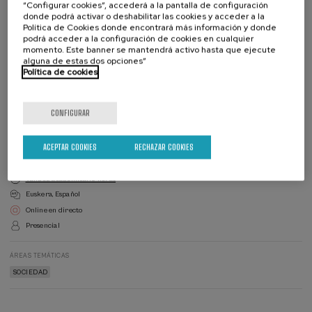
“Configurar cookies”, accederá a la pantalla de configuración
donde podrá activar o deshabilitar las cookies y acceder a la
Política de Cookies donde encontrará más información y donde
podrá acceder a la configuración de cookies en cualquier
momento. Este banner se mantendrá activo hasta que ejecute
alguna de estas dos opciones”
Política de cookies
Lista
Fecha pasada
Plazo de matricula finalizado
de
espera
Director/a
CONFIGURAR
del
curso
DIRECTOR/A DEL CURSO
Jon Mentxakatorre Odriozola
Eusko Ikaskuntza
ACEPTAR COOKIES
RECHAZAR COOKIES
Validez académica: 10 horas
Euskera
Español
Online en directo
Presencial
ÁREAS TEMÁTICAS
SOCIEDAD