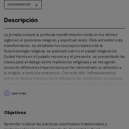
DESCARGAR PDF
Descripción
La jornada contará la profunda transformación vivida en los últimos
siglos en el panorama religioso y espiritual vasco. Para entender esta
transformación, se detallarán los conceptos básicos de la
fenomenología religiosa, se analizará cuál es el caudal religioso de
Euskal Herria en el pasado reciente y el presente, se presentarán las
claves para el diálogo entre tradiciones religiosas y se recogerán
voces de diferentes trayectorias que han demostrado su adhesión a
la religión, a modo de testimonio. Con todo ello, reflexionaremos
sobre el declive histórico de la influencia del catolicismo, el proceso
acelerado de secularización y la creciente diversidad impulsada por la
migración, y ante ello, se propondrán vías para promover la cohesión
Leer más
social y el diálogo intercultural, la convivencia en una sociedad vasca
de creencias diversas.
El impulsor de la jornada es el proyecto desarrollado por Eusko
Objetivos
Ikaskuntza
Diversidad de creencias y construcción de comunidad.
Diálogo interreligioso y cohesión social.
Mediante esta iniciativa, por
Aprender a ubicar las prácticas espirituales (tradicionales y
tanto, junto a la difusión del conocimiento generado por el proyecto,