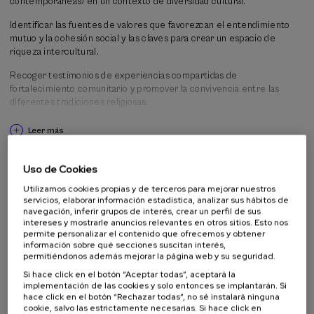
contemporáneas) en un contexto de diversidad cultural.
se busca la creación y estabilización de redes, así como formar y
preparar al público en general para este ámbito de nuestra sociedad.
Identificar las fuentes de valores que favorezcan el entendimiento
mutuo y la cohesión social y las claves para crear un espacio de
riqueza intercultural.
Recoger testimonios de experiencias compartidas de
fortalecimiento comunitario y promover la convivencia entre las
diferentes tradiciones religiosas.
Comprender la herencia religiosa de Euskal Herria junto a los
Leer más
acontecimientos históricos de los últimos siglos.
Uso de Cookies
Público objetivo al que está dirigida la actividad
Utilizamos cookies propias y de terceros para mejorar nuestros
servicios, elaborar información estadística, analizar sus hábitos de
Público en general
navegación, inferir grupos de interés, crear un perfil de sus
Alumnado universitario
intereses y mostrarle anuncios relevantes en otros sitios. Esto nos
Estudiantes no universitarios
permite personalizar el contenido que ofrecemos y obtener
Profesorado
información sobre qué secciones suscitan interés,
Profesionales
permitiéndonos además mejorar la página web y su seguridad.
Si hace click en el botón “Aceptar todas”, aceptará la
implementación de las cookies y solo entonces se implantarán. Si
hace click en el botón “Rechazar todas”, no sé instalará ninguna
Organiza
cookie, salvo las estrictamente necesarias. Si hace click en