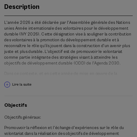
Description
L'année 2026 a été déclarée par l'Assemblée générale des Nations
unies Année internationale des volontaires pour le développement
durable (IVY 2026). Cette désignation vise à souligner la contribution
des volontaires à la promotion du développement durable et à
reconnaître le rôle qu'ils jouent dans la construction d'un avenir plus
juste et plus durable. L'objectif est de promouvoir le volontariat
comme partie intégrante des stratégies visant à atteindre les
objectifs de développement durable (ODD) de l'Agenda 2030.
Dans ce contexte, et en cette année de mise en œuvre de la
Stratégie basque pour le volontariat 2025-2028, les trois agences
Lire la suite
basques d'activation citoyenne, Batekin (Araba), BizkaiaGara (Bizkaia)
et Gizalde (Gipuzkoa), ainsi que le Gouvernement basque, organisent
au Pays basque une journée qui réunira des personnes, des entités
et des réseaux engagés dans la transformation sociale par le biais du
Objectifs
volontariat. Cette rencontre se veut un espace de réflexion,
d'apprentissage et d'échange sur le rôle du volontariat dans la
Objectifs généraux:
construction d'un avenir plus juste, durable et inclusif, en accord
avec les objectifs de développement durable (ODD) de l'Agenda
Promouvoir la réflexion et l'échange d'expériences sur le rôle du
2030.
volontariat dans la réalisation des objectifs de développement