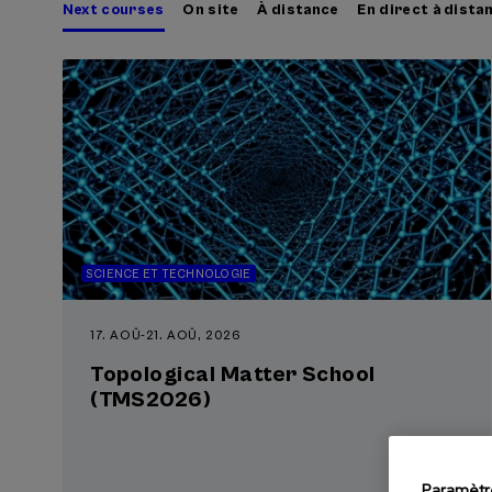
Next courses
On site
À distance
En direct à dista
SCIENCE ET TECHNOLOGIE
17. AOÛ
-
21. AOÛ, 2026
Topological Matter School
(TMS2026)
Paramètr