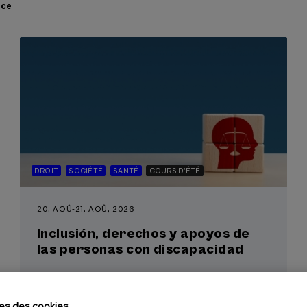
nce
DROIT
SOCIÉTÉ
SANTÉ
COURS D'ÉTÉ
20. AOÛ
-
21. AOÛ, 2026
Inclusión, derechos y apoyos de
las personas con discapacidad
es des cookies