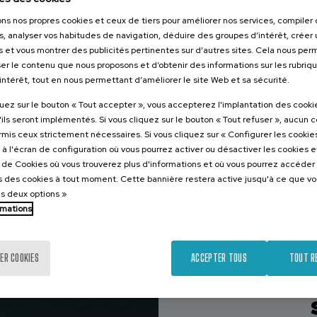
20 h.
Espagnol
ons nos propres cookies et ceux de tiers pour améliorer nos services, compile
s, analyser vos habitudes de navigation, déduire des groupes d’intérêt, créer u
25 €
À PARTIR DE
...
Dernières
Gratuit
Date
s et vous montrer des publicités pertinentes sur d’autres sites. Cela nous pe
places
passée
er le contenu que nous proposons et d’obtenir des informations sur les rubriq
’intérêt, tout en nous permettant d’améliorer le site Web et sa sécurité.
quez sur le bouton « Tout accepter », vous accepterez l'implantation des cooki
'ils seront implémentés. Si vous cliquez sur le bouton « Tout refuser », aucun 
ormis ceux strictement nécessaires. Si vous cliquez sur « Configurer les cookies
à l'écran de configuration où vous pourrez activer ou désactiver les cookies 
D
e de Cookies où vous trouverez plus d'informations et où vous pourrez accéder
 des cookies à tout moment. Cette bannière restera active jusqu'à ce que v
es deux options »
rmations
ER COOKIES
ACCEPTER TOUS
TOUT R