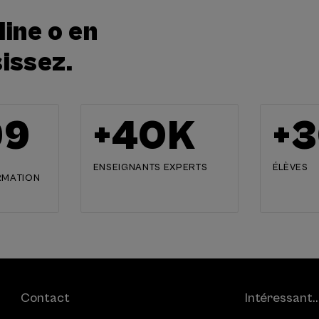
ine o en
sissez.
00
+
40
K
+
3
ENSEIGNANTS EXPERTS
ÉLÈVES
RMATION
Contact
Intéressant..