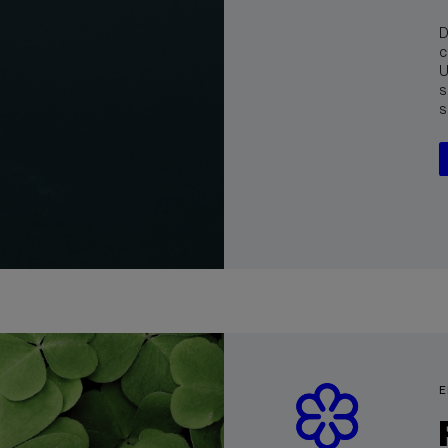
D
c
U
s
s
E