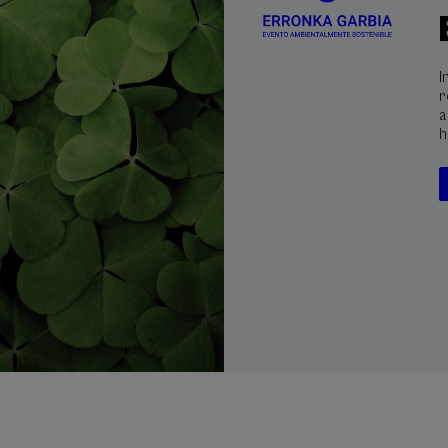
I
r
a
h