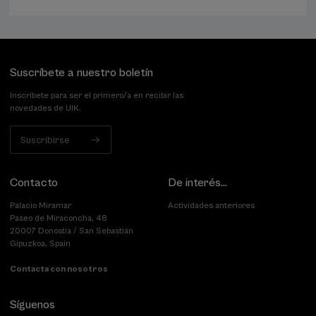
plazas
pasada
Suscríbete a nuestro boletín
Inscríbete para ser el primero/a en recibir las
novedades de UIK.
Suscribirse
Contacto
De interés...
Palacio Miramar
Actividades anteriores
Paseo de Miraconcha, 48
20007 Donostia / San Sebastián
Gipuzkoa, Spain
Contacta con nosotros
Síguenos