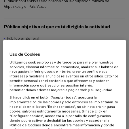
Difundir contenidos relacionados con la ocupación romana de
de los romanos, así como los gustos y hábitos de todas las clases
Gipuzkoa y el País Vasco.
sociales. Porque a veces, para entender la dimensión de un imperio,
no hay que mirar a sus monumentos, sino a los objetos que sus
habitantes tocaban cada día.
Público objetivo al que está dirigida la actividad
Público en general
Alumnado universitario
Estudiantes no universitarios
Uso de Cookies
Profesorado
Utilizamos cookies propias y de terceros para mejorar nuestros
servicios, elaborar información estadística, analizar sus hábitos de
navegación, inferir grupos de interés, crear un perfil de sus
intereses y mostrarle anuncios relevantes en otros sitios. Esto nos
Colabora
permite personalizar el contenido que ofrecemos y obtener
información sobre qué secciones suscitan interés,
permitiéndonos además mejorar la página web y su seguridad.
Si hace click en el botón “Aceptar todas”, aceptará la
implementación de las cookies y solo entonces se implantarán. Si
hace click en el botón “Rechazar todas”, no sé instalará ninguna
cookie, salvo las estrictamente necesarias. Si hace click en
“Configurar cookies”, accederá a la pantalla de configuración
Lista
Fecha pasada
donde podrá activar o deshabilitar las cookies y acceder a la
Plazo de matricula finalizado
de
Política de Cookies donde encontrará más información y donde
espera
Director/a