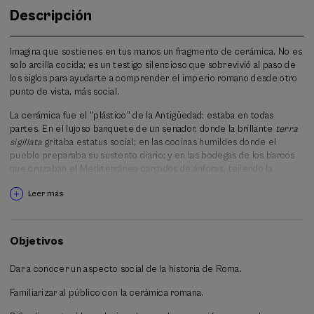
Descripción
Imagina que sostienes en tus manos un fragmento de cerámica. No es
solo arcilla cocida; es un testigo silencioso que sobrevivió al paso de
los siglos para ayudarte a comprender el imperio romano desde otro
punto de vista, más social.
La cerámica fue el "plástico" de la Antigüedad: estaba en todas
partes. En el lujoso banquete de un senador, donde la brillante
terra
sigillata
gritaba estatus social; en las cocinas humildes donde el
pueblo preparaba su sustento diario; y en las bodegas de los barcos
que cruzaban el Mediterráneo cargados de ánforas, tejiendo la
primera gran red comercial del mundo.
Leer más
En este Curso de Verano se hablará de la huella dejada por los
artesanos en los grafitos de los recipientes; del pulso de una
economía global y de cómo un simple recipiente nos explica la
Objetivos
logística masiva que alimentaba a millones de personas; por último, se
verá el espejo de una sociedad, y, sobre todo, la brecha entre el lujo
Dar a conocer un aspecto social de la historia de Roma.
y la necesidad, grabada para siempre en las texturas de la cerámica
común y fina.
Familiarizar al público con la cerámica romana.
Este curso representa una oportunidad para observar la vida cotidiana