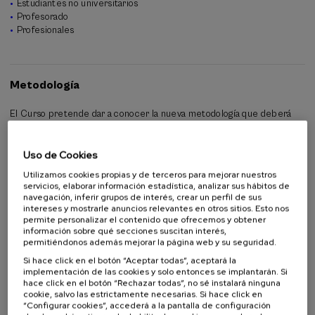
Estudiantes no universitarios
Profesorado
Profesionales
Metodología
El Curso pretende dar a conocer la nueva metodología que deberá
utilizar el Fiscal Delegado Europeo en defensa de los intereses
financieros de la Unión Europea.
Uso de Cookies
Utilizamos cookies propias y de terceros para mejorar nuestros
servicios, elaborar información estadística, analizar sus hábitos de
Organiza
navegación, inferir grupos de interés, crear un perfil de sus
intereses y mostrarle anuncios relevantes en otros sitios. Esto nos
permite personalizar el contenido que ofrecemos y obtener
información sobre qué secciones suscitan interés,
permitiéndonos además mejorar la página web y su seguridad.
Si hace click en el botón “Aceptar todas”, aceptará la
implementación de las cookies y solo entonces se implantarán. Si
hace click en el botón “Rechazar todas”, no sé instalará ninguna
cookie, salvo las estrictamente necesarias. Si hace click en
“Configurar cookies”, accederá a la pantalla de configuración