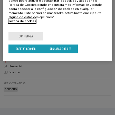
donde podrá activar o deshabilitar las cookies y acceder a la
Política de Cookies donde encontrará más información y donde
Lista
Fecha pasada
Plazo de matricula finalizado
podrá acceder a la configuración de cookies en cualquier
de
espera
momento. Este banner se mantendrá activo hasta que ejecute
Director/a
del
alguna de estas dos opciones”
curso
Política de cookies
DIRECTOR/A DEL CURSO
Tomás Javier Aliste Santos
Instituto Vasco de Derecho Procesal y Profesor Titular de Derecho Procesal en la
Universidad Internacional de la Rioja (UNIR)
CONFIGURAR
Validez académica: 20 horas
ACEPTAR COOKIES
RECHAZAR COOKIES
Español
Actividad íntegramente en español SIN traducción simultánea
Online en directo
Presencial
Youtube
ÁREAS TEMÁTICAS
DERECHO