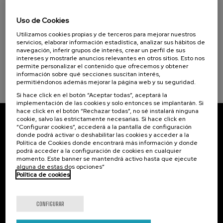
La protección de la mirada: el paisaje en la
tutela del patrimonio cultural construido
Uso de Cookies
Utilizamos cookies propias y de terceros para mejorar nuestros
.
20 h.
Español
Euskera
servicios, elaborar información estadística, analizar sus hábitos de
navegación, inferir grupos de interés, crear un perfil de sus
Gratuito
intereses y mostrarle anuncios relevantes en otros sitios. Esto nos
...
Últimas
Gratuito
Fecha
Lista
Plazo
permite personalizar el contenido que ofrecemos y obtener
plazas
pasada
de
de
espera
matrícula
información sobre qué secciones suscitan interés,
finalizado
permitiéndonos además mejorar la página web y su seguridad.
Si hace click en el botón “Aceptar todas”, aceptará la
implementación de las cookies y solo entonces se implantarán. Si
hace click en el botón “Rechazar todas”, no sé instalará ninguna
cookie, salvo las estrictamente necesarias. Si hace click en
Suscríbete a nuestro boletín
“Configurar cookies”, accederá a la pantalla de configuración
donde podrá activar o deshabilitar las cookies y acceder a la
Política de Cookies donde encontrará más información y donde
Inscríbete para ser el primero/a en recibir las
podrá acceder a la configuración de cookies en cualquier
novedades de UIK.
momento. Este banner se mantendrá activo hasta que ejecute
alguna de estas dos opciones”
Política de cookies
Suscribirse
CONFIGURAR
Contacto
De interés...
Palacio Miramar
Actividades anteriores