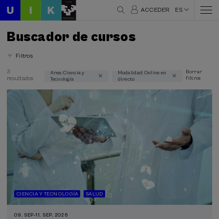
ACCEDER
ES
Buscador de cursos
Filtros
3
Borrar
Area: Ciencia y
Modalidad: Online en
resultados
filtros
Tecnología
directo
Áreas temáticas
Ciencia y Tecnología (3)
Modalidad
Online en directo (3)
Tipo de actividad
Curso de verano (2)
CIENCIA Y TECNOLOGÍA
SALUD
Programas especiales
09. SEP
-
11. SEP, 2026
Cursos para Tod@s (1)