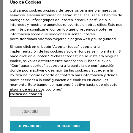
Uso de Cookies
.
10 h.
Euskera
Español
Utilizamos cookies propias y de terceros para mejorar nuestros
servicios, elaborar información estadística, analizar sus hábitos de
navegación, inferir grupos de interés, crear un perfil de sus
10 €
DESDE
...
Últimas
Gratuito
Fecha
Lista
Plazo
intereses y mostrarle anuncios relevantes en otros sitios. Esto nos
plazas
pasada
de
de
permite personalizar el contenido que ofrecemos y obtener
espera
matrícula
finalizado
información sobre qué secciones suscitan interés,
permitiéndonos además mejorar la página web y su seguridad.
Si hace click en el botón “Aceptar todas”, aceptará la
implementación de las cookies y solo entonces se implantarán. Si
hace click en el botón “Rechazar todas”, no sé instalará ninguna
cookie, salvo las estrictamente necesarias. Si hace click en
“Configurar cookies”, accederá a la pantalla de configuración
donde podrá activar o deshabilitar las cookies y acceder a la
Política de Cookies donde encontrará más información y donde
podrá acceder a la configuración de cookies en cualquier
momento. Este banner se mantendrá activo hasta que ejecute
alguna de estas dos opciones”
CIENCIA Y TECNOLOGÍA
SALUD
LINGÜÍSTICA Y LITERATURA
Política de cookies
CURSO DE VERANO
CONFIGURAR
11. SEP
-
11. SEP, 2026
Osasuna eta hizkuntza IX: Euskara, adimen
artifiziala eta osasuna
ACEPTAR COOKIES
RECHAZAR COOKIES