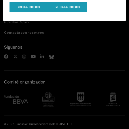
ACEPTAR COOKIES
RECHAZAR COOKIES
Palacio Miramar
Actividades anteriores
Paseo de Miraconcha, 48
20007 Donostia / San Sebastián
Gipuzkoa, Spain
Contacta con nosotros
Síguenos
Comité organizador
© 2026 Fundación Cursos de Verano de la UPV/EHU