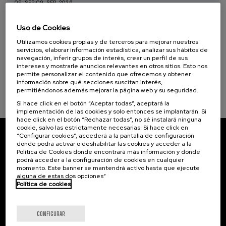
09. SEP
-
09. SEP, 2026
15 - Vida de ecosistemas terrestres (1)
Taller de Medición Ambiental: IA para la
Protección y Evaluación del Medio
Uso de Cookies
Ambiente
Utilizamos cookies propias y de terceros para mejorar nuestros
servicios, elaborar información estadística, analizar sus hábitos de
.
10 h.
Español
Euskera
navegación, inferir grupos de interés, crear un perfil de sus
intereses y mostrarle anuncios relevantes en otros sitios. Esto nos
20 €
DESDE
permite personalizar el contenido que ofrecemos y obtener
...
Últimas
Gratuito
Fecha
Lista
Plazo
plazas
pasada
de
de
información sobre qué secciones suscitan interés,
espera
matrícula
permitiéndonos además mejorar la página web y su seguridad.
finalizado
Si hace click en el botón “Aceptar todas”, aceptará la
implementación de las cookies y solo entonces se implantarán. Si
hace click en el botón “Rechazar todas”, no sé instalará ninguna
cookie, salvo las estrictamente necesarias. Si hace click en
“Configurar cookies”, accederá a la pantalla de configuración
Suscríbete a nuestro boletín
donde podrá activar o deshabilitar las cookies y acceder a la
Política de Cookies donde encontrará más información y donde
podrá acceder a la configuración de cookies en cualquier
Inscríbete para ser el primero/a en recibir las
momento. Este banner se mantendrá activo hasta que ejecute
novedades de UIK.
alguna de estas dos opciones”
Política de cookies
Suscribirse
CONFIGURAR
Contacto
De interés...