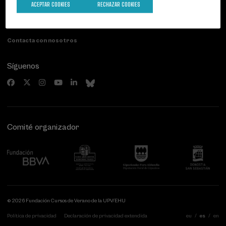
ACEPTAR COOKIES
RECHAZAR COOKIES
Paseo de Miraconcha, 48
20007 Donostia / San Sebastián
Gipuzkoa, Spain
Contacta con nosotros
Síguenos
Comité organizador
© 2026 Fundación Cursos de Verano de la UPV/EHU
Política de privacidad
Declaración de privacidad extendida
eu
es
en