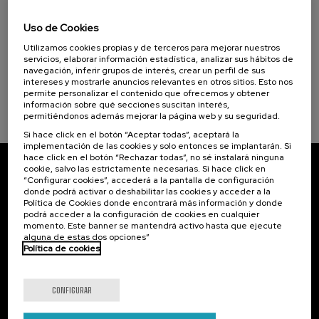
Fundamental Science with Quantum
Computers and Simulators
Uso de Cookies
Utilizamos cookies propias y de terceros para mejorar nuestros
.
40 h.
Inglés
servicios, elaborar información estadística, analizar sus hábitos de
navegación, inferir grupos de interés, crear un perfil de sus
390 €
DESDE
intereses y mostrarle anuncios relevantes en otros sitios. Esto nos
...
Últimas
Gratuito
Fecha
Lista
Plazo
plazas
pasada
de
de
permite personalizar el contenido que ofrecemos y obtener
espera
matrícula
información sobre qué secciones suscitan interés,
finalizado
permitiéndonos además mejorar la página web y su seguridad.
Si hace click en el botón “Aceptar todas”, aceptará la
implementación de las cookies y solo entonces se implantarán. Si
hace click en el botón “Rechazar todas”, no sé instalará ninguna
cookie, salvo las estrictamente necesarias. Si hace click en
Suscríbete a nuestro boletín
“Configurar cookies”, accederá a la pantalla de configuración
donde podrá activar o deshabilitar las cookies y acceder a la
Política de Cookies donde encontrará más información y donde
Inscríbete para ser el primero/a en recibir las
podrá acceder a la configuración de cookies en cualquier
novedades de UIK.
momento. Este banner se mantendrá activo hasta que ejecute
alguna de estas dos opciones”
Suscribirse
Política de cookies
Contacto
De interés...
CONFIGURAR
Palacio Miramar
Actividades anteriores