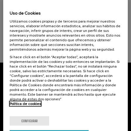
11. SEP
-
11. SEP, 2026
La Salud, un Compromiso con las Personas (1)
Osasuna eta hizkuntza IX: Euskara, adimen
Uso de Cookies
artifiziala eta osasuna
Objetivos de desarrollo sostenible
Utilizamos cookies propias y de terceros para mejorar nuestros
.
10 h.
Euskera
servicios, elaborar información estadística, analizar sus hábitos de
navegación, inferir grupos de interés, crear un perfil de sus
intereses y mostrarle anuncios relevantes en otros sitios. Esto nos
12 €
DESDE
...
Últimas
Gratuito
Fecha
Lista
Plazo
permite personalizar el contenido que ofrecemos y obtener
plazas
pasada
de
de
información sobre qué secciones suscitan interés,
espera
matrícula
finalizado
permitiéndonos además mejorar la página web y su seguridad.
Si hace click en el botón “Aceptar todas”, aceptará la
implementación de las cookies y solo entonces se implantarán. Si
hace click en el botón “Rechazar todas”, no sé instalará ninguna
cookie, salvo las estrictamente necesarias. Si hace click en
“Configurar cookies”, accederá a la pantalla de configuración
Suscríbete a nuestro boletín
donde podrá activar o deshabilitar las cookies y acceder a la
Política de Cookies donde encontrará más información y donde
Inscríbete para ser el primero/a en recibir las
podrá acceder a la configuración de cookies en cualquier
novedades de UIK.
momento. Este banner se mantendrá activo hasta que ejecute
alguna de estas dos opciones”
Política de cookies
Suscribirse
CONFIGURAR
Contacto
De interés...