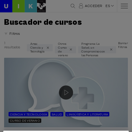
ACCEDER
ES
Buscador de cursos
Filtros
1
Borrar
Area:
Otros:
Programa: La
resultados
filtros
Ciencia y
Curso
Salud, un
Áreas temáticas
Tecnología
de
Compromiso con
verano
las Personas
Ciencia y Tecnología (1)
Modalidad
Presencial (1)
Online en directo (1)
Tipo de actividad
Curso de verano (1)
CIENCIA Y TECNOLOGÍA
SALUD
LINGÜÍSTICA Y LITERATURA
CURSO DE VERANO
Programas especiales