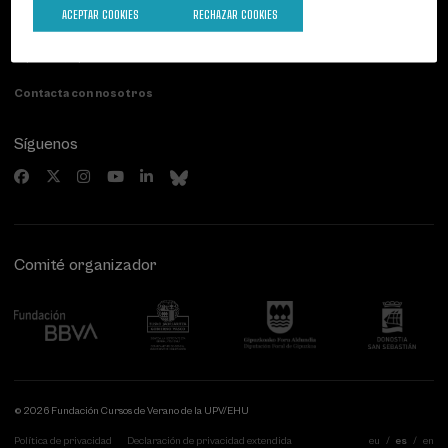
Palacio Miramar
Actividades anteriores
ACEPTAR COOKIES
RECHAZAR COOKIES
Paseo de Miraconcha, 48
20007 Donostia / San Sebastián
Gipuzkoa, Spain
Contacta con nosotros
Síguenos
Comité organizador
© 2026 Fundación Cursos de Verano de la UPV/EHU
Política de privacidad
Declaración de privacidad extendida
eu
es
en