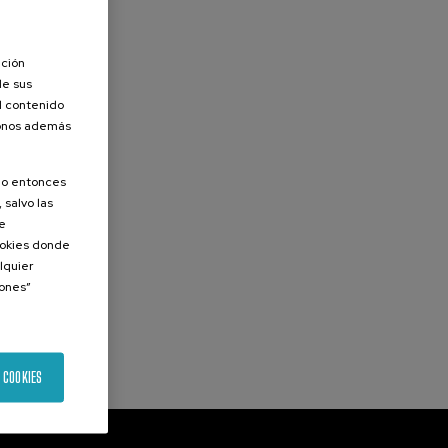
ación
de sus
el contenido
donos además
olo entonces
 salvo las
de
Cookies donde
lquier
iones”
 COOKIES