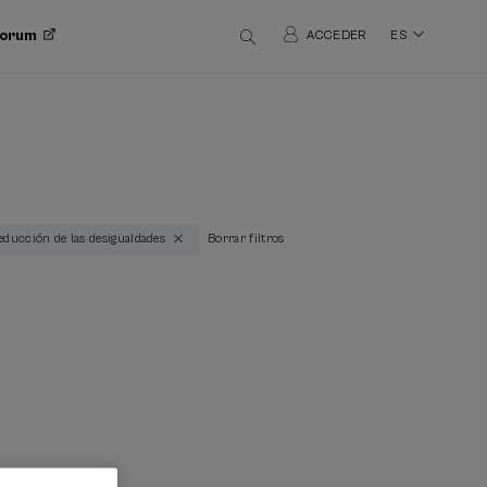
 Forum
ACCEDER
ES
Reducción de las desigualdades
Borrar filtros