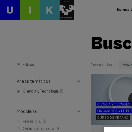
Somos 
Busc
Filtros
1 resultados
Area:
Áreas temáticas
Ciencia y Tecnología (1)
CIENCIA Y TECNOLOG
Modalidad
LINGÜÍSTICA Y LITER
CURSO DE VERANO
Presencial (1)
Online en directo (1)