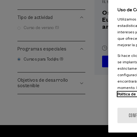
11. SEP
-
11. SEP, 20
Uso de C
Osasuna eta
Tipo de actividad
Euskara, a
Utilizamos 
estadística
artifiziala
Curso de verano (1)
intereses y
que ofrece
mejorar la
10 h.
Euske
Programas especiales
Si hace cli
Cursos para Tod@s (1)
se implanta
estrictamen
configuraci
Objetivos de desarrollo
encontrará
sostenible
momento. E
Política de
CONF