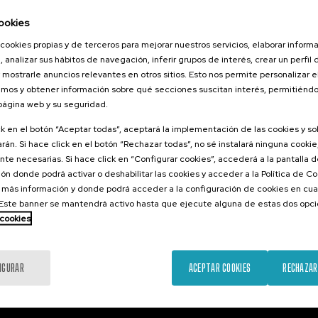
26
ookies
 hizkuntza IX:
dimen
cookies propias y de terceros para mejorar nuestros servicios, elaborar inform
, analizar sus hábitos de navegación, inferir grupos de interés, crear un perfil 
 eta osasuna
 mostrarle anuncios relevantes en otros sitios. Esto nos permite personalizar 
mos y obtener información sobre qué secciones suscitan interés, permitién
 página web y su seguridad.
.
ra
ck en el botón “Aceptar todas”, aceptará la implementación de las cookies y s
rán. Si hace click en el botón “Rechazar todas”, no sé instalará ninguna cookie,
12 €
DESDE
...
Últimas
Gratuito
Fecha
Lista
Plazo
te necesarias. Si hace click en “Configurar cookies”, accederá a la pantalla 
plazas
pasada
de
de
espera
matrícula
ón donde podrá activar o deshabilitar las cookies y acceder a la Política de 
finalizado
 más información y donde podrá acceder a la configuración de cookies en cua
ste banner se mantendrá activo hasta que ejecute alguna de estas dos opc
 cookies
IGURAR
ACEPTAR COOKIES
RECHAZAR