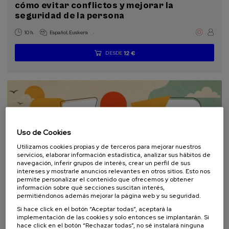
cómo evitar conflictos y mejorar la
seguridad de la persona
.
10 h.
Español
Euskera
12 €
DESDE
...
Últimas
Gratuito
Fecha
Lista
Plazo
plazas
pasada
de
de
espera
matrícula
finalizado
Uso de Cookies
Utilizamos cookies propias y de terceros para mejorar nuestros
servicios, elaborar información estadística, analizar sus hábitos de
navegación, inferir grupos de interés, crear un perfil de sus
intereses y mostrarle anuncios relevantes en otros sitios. Esto nos
permite personalizar el contenido que ofrecemos y obtener
información sobre qué secciones suscitan interés,
COMUNICACIÓN
SOSTENIBILIDAD
DSF
CURSO DE VERANO
permitiéndonos además mejorar la página web y su seguridad.
Si hace click en el botón “Aceptar todas”, aceptará la
10. SEP
-
10. SEP, 2026
implementación de las cookies y solo entonces se implantarán. Si
Escuela de comunicación ambiental 2026.
hace click en el botón “Rechazar todas”, no sé instalará ninguna