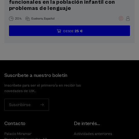
funcionales en la población infantil con
problemas de lenguaje
.
20 h.
Euskera
Español
25 €
DESDE
...
Últimas
Gratuito
Fecha
Lista
Plazo
plazas
pasada
de
de
espera
matrícula
finalizado
Suscríbete a nuestro boletín
Inscríbete para ser el primero/a en recibir las
novedades de UIK.
Suscribirse
Contacto
De interés...
Palacio Miramar
Actividades anteriores