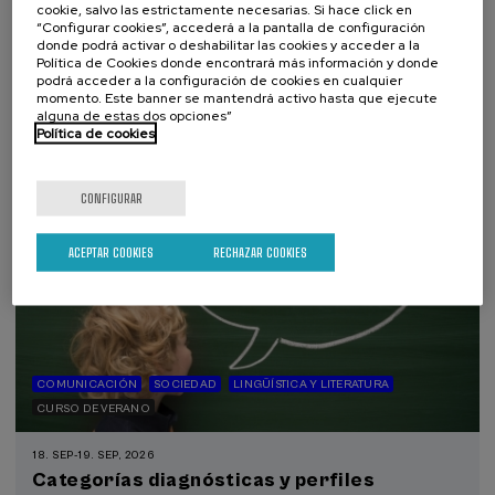
Narrativas climáticas: relatos para la
cookie, salvo las estrictamente necesarias. Si hace click en
“Configurar cookies”, accederá a la pantalla de configuración
acción
donde podrá activar o deshabilitar las cookies y acceder a la
Política de Cookies donde encontrará más información y donde
.
10 h.
Español
podrá acceder a la configuración de cookies en cualquier
momento. Este banner se mantendrá activo hasta que ejecute
25 €
alguna de estas dos opciones”
DESDE
...
Últimas
Gratuito
Fecha
Lista
Plazo
Política de cookies
plazas
pasada
de
de
espera
matrícula
finalizado
CONFIGURAR
ACEPTAR COOKIES
RECHAZAR COOKIES
COMUNICACIÓN
SOCIEDAD
LINGÜÍSTICA Y LITERATURA
CURSO DE VERANO
18. SEP
-
19. SEP, 2026
Categorías diagnósticas y perfiles