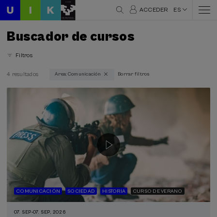
ACCEDER
ES
Buscador de cursos
Filtros
4 resultados
Area: Comunicación
Borrar filtros
Áreas temáticas
Comunicación (4)
Modalidad
Presencial (4)
Online en directo (4)
Tipo de actividad
DSF (1)
COMUNICACIÓN
SOCIEDAD
HISTORIA
CURSO DE VERANO
Curso de verano (4)
07. SEP
-
07. SEP, 2026