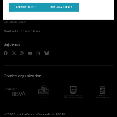
ACEPTAR COOKIES
RECHAZAR COOKIES
Palacio Miramar
Actividades anteriores
Paseo de Miraconcha, 48
20007 Donostia / San Sebastián
Gipuzkoa, Spain
Contacta con nosotros
Síguenos
Comité organizador
© 2026 Fundación Cursos de Verano de la UPV/EHU