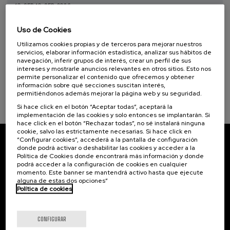
10. SEP
-
10. SEP, 2026
Donostia Kultura (1)
Escuela de comunicación ambiental 2026.
Narrativas climáticas: relatos para la
Uso de Cookies
acción
Objetivos de desarrollo sostenible
Utilizamos cookies propias y de terceros para mejorar nuestros
servicios, elaborar información estadística, analizar sus hábitos de
.
10 h.
Español
navegación, inferir grupos de interés, crear un perfil de sus
intereses y mostrarle anuncios relevantes en otros sitios. Esto nos
25 €
permite personalizar el contenido que ofrecemos y obtener
DESDE
...
Últimas
Gratuito
Fecha
Lista
Plazo
información sobre qué secciones suscitan interés,
plazas
pasada
de
de
espera
matrícula
permitiéndonos además mejorar la página web y su seguridad.
finalizado
Si hace click en el botón “Aceptar todas”, aceptará la
implementación de las cookies y solo entonces se implantarán. Si
hace click en el botón “Rechazar todas”, no sé instalará ninguna
cookie, salvo las estrictamente necesarias. Si hace click en
“Configurar cookies”, accederá a la pantalla de configuración
donde podrá activar o deshabilitar las cookies y acceder a la
Suscríbete a nuestro boletín
Política de Cookies donde encontrará más información y donde
podrá acceder a la configuración de cookies en cualquier
Inscríbete para ser el primero/a en recibir las
momento. Este banner se mantendrá activo hasta que ejecute
novedades de UIK.
alguna de estas dos opciones”
Política de cookies
Suscribirse
CONFIGURAR
Contacto
De interés...