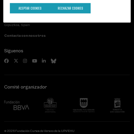
ACEPTAR COOKIES
RECHAZAR COOKIES
Palacio Miramar
Actividades anteriores
Paseo de Miraconcha, 48
20007 Donostia / San Sebastián
Gipuzkoa, Spain
Contacta con nosotros
Síguenos
Comité organizador
© 2026 Fundación Cursos de Verano de la UPV/EHU