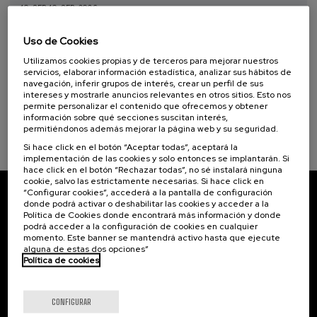
Programas especiales
10. SEP
-
10. SEP, 2026
Escuela de comunicación ambiental 2026.
Donostia Kultura (1)
Narrativas climáticas: relatos para la
Uso de Cookies
acción
Utilizamos cookies propias y de terceros para mejorar nuestros
Objetivos de desarrollo sostenible
servicios, elaborar información estadística, analizar sus hábitos de
.
10 h.
Español
navegación, inferir grupos de interés, crear un perfil de sus
intereses y mostrarle anuncios relevantes en otros sitios. Esto nos
25 €
permite personalizar el contenido que ofrecemos y obtener
DESDE
...
Últimas
Gratuito
Fecha
Lista
Plazo
información sobre qué secciones suscitan interés,
plazas
pasada
de
de
espera
matrícula
permitiéndonos además mejorar la página web y su seguridad.
finalizado
Si hace click en el botón “Aceptar todas”, aceptará la
implementación de las cookies y solo entonces se implantarán. Si
hace click en el botón “Rechazar todas”, no sé instalará ninguna
cookie, salvo las estrictamente necesarias. Si hace click en
“Configurar cookies”, accederá a la pantalla de configuración
donde podrá activar o deshabilitar las cookies y acceder a la
Suscríbete a nuestro boletín
Política de Cookies donde encontrará más información y donde
podrá acceder a la configuración de cookies en cualquier
Inscríbete para ser el primero/a en recibir las
momento. Este banner se mantendrá activo hasta que ejecute
novedades de UIK.
alguna de estas dos opciones”
Política de cookies
Suscribirse
CONFIGURAR
Contacto
De interés...