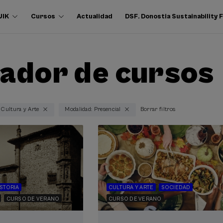
UIK
Cursos
Actualidad
DSF. Donostia Sustainability
ador de cursos
 Cultura y Arte
Modalidad: Presencial
Borrar filtros
ISTORIA
CULTURA Y ARTE
SOCIEDAD
CURSO DE VERANO
CURSO DE VERANO