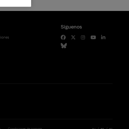
Síguenos
riores
s
Condiciones de compra
eu
es
en