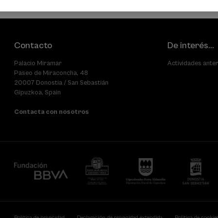
Contacto
De interés...
Palacio Miramar
Actividades ante
Paseo de Miraconcha, 48
20007 Donostia / San Sebastián
Gipuzkoa, Spain
Contacta con nosotros
Política de privacidad
Declaración de privacidad extendida
Política de cookie