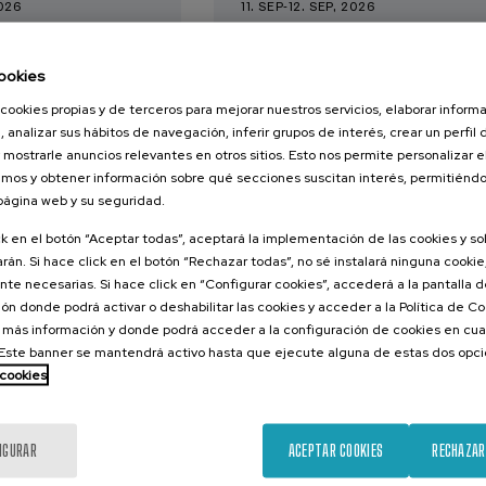
2026
11. SEP
-
12. SEP, 2026
RITUS:
SOBREMESA -
 la memoria,
Identidades, migracio
ookies
l futuro
y tradiciones a través
cookies propias y de terceros para mejorar nuestros servicios, elaborar inform
la comida
, analizar sus hábitos de navegación, inferir grupos de interés, crear un perfil 
 mostrarle anuncios relevantes en otros sitios. Esto nos permite personalizar 
.
.
20 h.
Español
ol
Euskera
mos y obtener información sobre qué secciones suscitan interés, permitién
 página web y su seguridad.
25 €
DESDE
Gratuito
...
Últimas
Gratuito
Fecha
Lista
Plazo
...
Últimas
Gratuito
Fecha
Lista
Plazo
ck en el botón “Aceptar todas”, aceptará la implementación de las cookies y s
plazas
pasada
de
de
plazas
pasada
de
de
espera
matrícula
espera
matrícula
rán. Si hace click en el botón “Rechazar todas”, no sé instalará ninguna cookie,
finalizado
finalizado
te necesarias. Si hace click en “Configurar cookies”, accederá a la pantalla 
ón donde podrá activar o deshabilitar las cookies y acceder a la Política de 
 más información y donde podrá acceder a la configuración de cookies en cua
ste banner se mantendrá activo hasta que ejecute alguna de estas dos opc
 cookies
IGURAR
ACEPTAR COOKIES
RECHAZAR