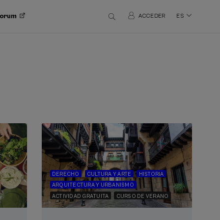
 Forum
ACCEDER
ES
DERECHO
CULTURA Y ARTE
HISTORIA
ARQUITECTURA Y URBANISMO
ACTIVIDAD GRATUITA
CURSO DE VERANO