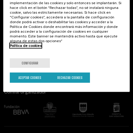
implementación de las cookies y solo entonces se implantarán. Si
Contacto
De interés...
hace click en el botón “Rechazar todas”, no sé instalará ninguna
cookie, salvo las estrictamente necesarias. Si hace click en
Palacio Miramar
Actividades anteriores
“Configurar cookies”, accederá a la pantalla de configuración
Paseo de Miraconcha, 48
donde podrá activar o deshabilitar las cookies y acceder a la
20007 Donostia / San Sebastián
Política de Cookies donde encontrará más información y donde
Gipuzkoa, Spain
podrá acceder a la configuración de cookies en cualquier
momento. Este banner se mantendrá activo hasta que ejecute
alguna de estas dos opciones”
Contacta con nosotros
Política de cookies
Síguenos
CONFIGURAR
ACEPTAR COOKIES
RECHAZAR COOKIES
Comité organizador