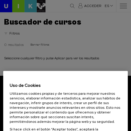
ACCEDER
ES
Buscador de cursos
Filtros
0 resultados
Borrar filtros
Seleccione cualquier filtro y pulse Aplicar para ver los resultados
Uso de Cookies
Suscríbete a nuestro boletín
Utilizamos cookies propias y de terceros para mejorar nuestros
servicios, elaborar información estadística, analizar sus hábitos de
Inscríbete para ser el primero/a en recibir las
navegación, inferir grupos de interés, crear un perfil de sus
novedades de UIK.
intereses y mostrarle anuncios relevantes en otros sitios. Esto nos
permite personalizar el contenido que ofrecemos y obtener
información sobre qué secciones suscitan interés,
Suscribirse
permitiéndonos además mejorar la página web y su seguridad.
Si hace click en el botón “Aceptar todas”, aceptará la