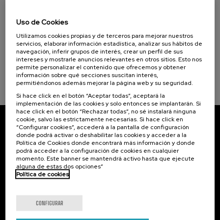
20. AGO
-
21. AGO, 2026
Inclusión, derechos y apoyos de las
Uso de Cookies
personas con discapacidad
Utilizamos cookies propias y de terceros para mejorar nuestros
.
20 h.
Español
servicios, elaborar información estadística, analizar sus hábitos de
navegación, inferir grupos de interés, crear un perfil de sus
intereses y mostrarle anuncios relevantes en otros sitios. Esto nos
25 €
DESDE
...
Últimas
Gratuito
Fecha
Lista
Plazo
permite personalizar el contenido que ofrecemos y obtener
plazas
pasada
de
de
información sobre qué secciones suscitan interés,
espera
matrícula
finalizado
permitiéndonos además mejorar la página web y su seguridad.
Si hace click en el botón “Aceptar todas”, aceptará la
implementación de las cookies y solo entonces se implantarán. Si
hace click en el botón “Rechazar todas”, no sé instalará ninguna
cookie, salvo las estrictamente necesarias. Si hace click en
“Configurar cookies”, accederá a la pantalla de configuración
Suscríbete a nuestro boletín
donde podrá activar o deshabilitar las cookies y acceder a la
Política de Cookies donde encontrará más información y donde
Inscríbete para ser el primero/a en recibir las
podrá acceder a la configuración de cookies en cualquier
novedades de UIK.
momento. Este banner se mantendrá activo hasta que ejecute
alguna de estas dos opciones”
Política de cookies
Suscribirse
CONFIGURAR
Contacto
De interés...