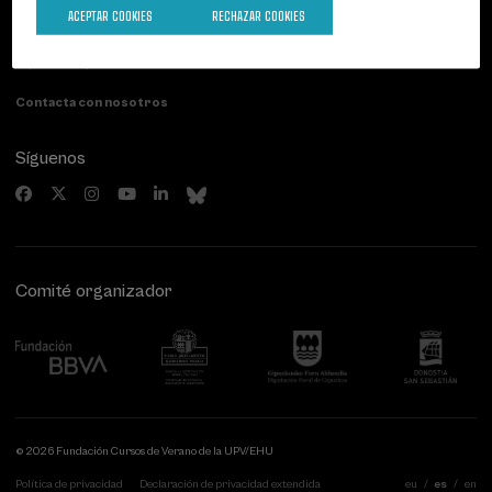
Palacio Miramar
Actividades anteriores
ACEPTAR COOKIES
RECHAZAR COOKIES
Paseo de Miraconcha, 48
20007 Donostia / San Sebastián
Gipuzkoa, Spain
Contacta con nosotros
Síguenos
Comité organizador
© 2026 Fundación Cursos de Verano de la UPV/EHU
Política de privacidad
Declaración de privacidad extendida
eu
es
en