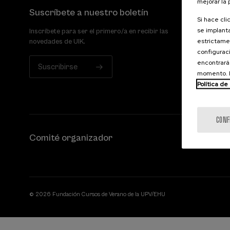
mejorar la
Suscríbete a nuestro boletín
Si hace cli
se implanta
Inscríbete para ser el primero/a en recibir las
estrictamen
novedades de UIK.
configuraci
encontrará
Suscribirse
momento. E
Política de
CONF
Comité organizador
© 2026 Fundación Cursos de Verano de la UPV/EHU