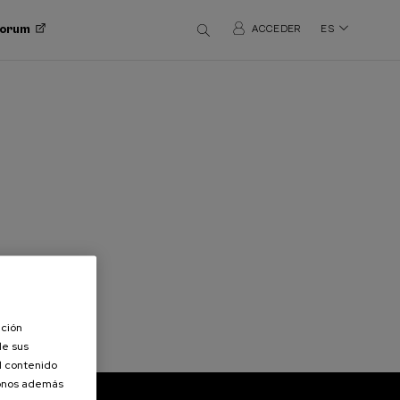
 Forum
ACCEDER
ES
ación
de sus
el contenido
donos además