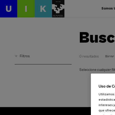
Somos 
Busc
Filtros
0 resultados
Borrar 
Seleccione cualquier filt
Uso de C
Utilizamos 
estadística
intereses y
que ofrece