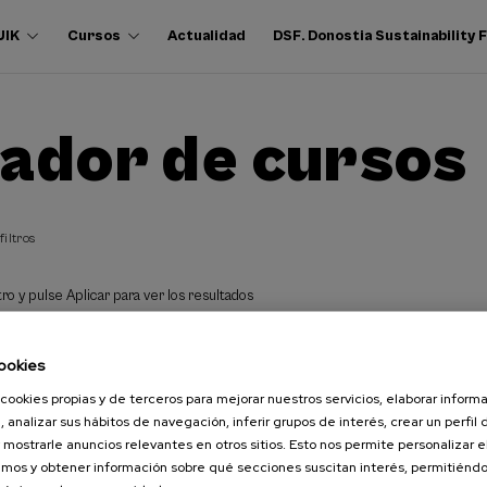
UIK
Cursos
Actualidad
DSF. Donostia Sustainability
ador de cursos
filtros
ro y pulse Aplicar para ver los resultados
ookies
cookies propias y de terceros para mejorar nuestros servicios, elaborar inform
, analizar sus hábitos de navegación, inferir grupos de interés, crear un perfil 
 mostrarle anuncios relevantes en otros sitios. Esto nos permite personalizar 
mos y obtener información sobre qué secciones suscitan interés, permitién