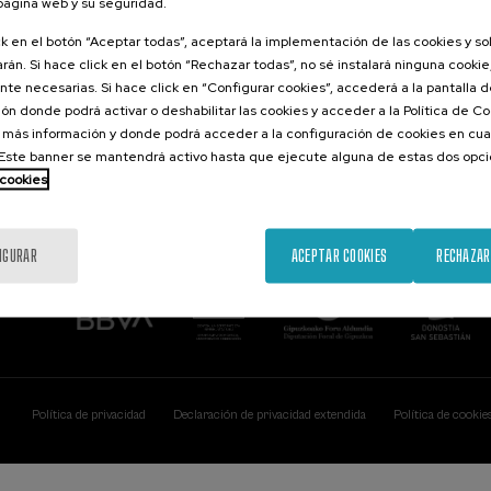
 página web y su seguridad.
Contacto
De interés...
ck en el botón “Aceptar todas”, aceptará la implementación de las cookies y s
rán. Si hace click en el botón “Rechazar todas”, no sé instalará ninguna cookie,
Palacio Miramar
Actividades ante
te necesarias. Si hace click en “Configurar cookies”, accederá a la pantalla 
Paseo de Miraconcha, 48
ón donde podrá activar o deshabilitar las cookies y acceder a la Política de 
20007 Donostia / San Sebastián
Gipuzkoa, Spain
 más información y donde podrá acceder a la configuración de cookies en cua
ste banner se mantendrá activo hasta que ejecute alguna de estas dos opc
Contacta con nosotros
 cookies
IGURAR
ACEPTAR COOKIES
RECHAZAR
Política de privacidad
Declaración de privacidad extendida
Política de cookie