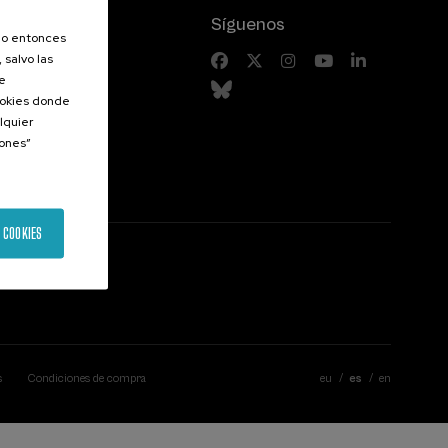
Síguenos
olo entonces
 salvo las
riores
de
Cookies donde
lquier
iones”
 COOKIES
s
Condiciones de compra
eu
es
en