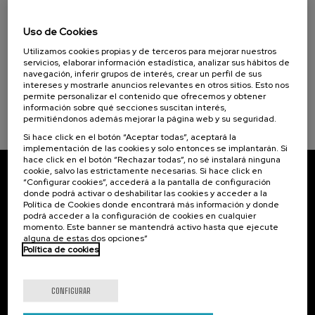
11. SEP
-
11. SEP, 2026
Proyectos de economía circular en el
Uso de Cookies
sector primario
Utilizamos cookies propias y de terceros para mejorar nuestros
.
10 h.
Euskera
Español
servicios, elaborar información estadística, analizar sus hábitos de
navegación, inferir grupos de interés, crear un perfil de sus
intereses y mostrarle anuncios relevantes en otros sitios. Esto nos
Gratuito
...
Últimas
Gratuito
Fecha
Lista
Plazo
permite personalizar el contenido que ofrecemos y obtener
plazas
pasada
de
de
información sobre qué secciones suscitan interés,
espera
matrícula
finalizado
permitiéndonos además mejorar la página web y su seguridad.
Si hace click en el botón “Aceptar todas”, aceptará la
implementación de las cookies y solo entonces se implantarán. Si
hace click en el botón “Rechazar todas”, no sé instalará ninguna
cookie, salvo las estrictamente necesarias. Si hace click en
“Configurar cookies”, accederá a la pantalla de configuración
Suscríbete a nuestro boletín
donde podrá activar o deshabilitar las cookies y acceder a la
Política de Cookies donde encontrará más información y donde
Inscríbete para ser el primero/a en recibir las
podrá acceder a la configuración de cookies en cualquier
novedades de UIK.
momento. Este banner se mantendrá activo hasta que ejecute
alguna de estas dos opciones”
Política de cookies
Suscribirse
CONFIGURAR
Contacto
De interés...