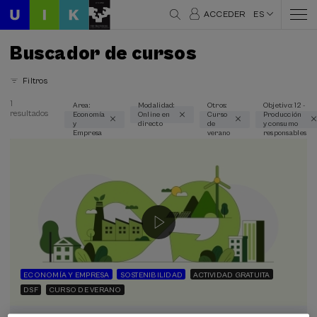
ACCEDER
ES
Buscador de cursos
Filtros
1
Area:
Modalidad:
Otros:
Objetivo: 12 -
resultados
Economía
Online en
Curso
Producción
Áreas temáticas
y
directo
de
y consumo
Empresa
verano
responsables
Economía y Empresa (1)
Modalidad
Online en directo (1)
Tipo de actividad
Curso de verano (1)
ECONOMÍA Y EMPRESA
SOSTENIBILIDAD
ACTIVIDAD GRATUITA
DSF
CURSO DE VERANO
Objetivos de desarrollo sostenible
12 - Producción y consumo responsables (1)