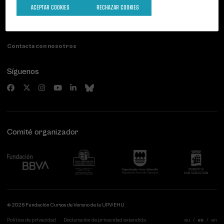
Palacio Miramar
Actividades anteriores
ACEPTAR COOKIES
RECHAZAR COOKIES
Paseo de Miraconcha, 48
20007 Donostia / San Sebastián
Gipuzkoa, Spain
Contacta con nosotros
Síguenos
Comité organizador
© 2026 Fundación Cursos de Verano de la UPV/EHU
Política de privacidad
Declaración de privacidad extendida
eu
es
en