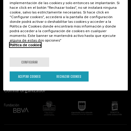
implementación de las cookies y solo entonces se implantarán. Si
Contacto
De interés...
hace click en el botón “Rechazar todas”, no sé instalará ninguna
cookie, salvo las estrictamente necesarias. Si hace click en
Palacio Miramar
Actividades anteriores
“Configurar cookies”, accederá a la pantalla de configuración
Paseo de Miraconcha, 48
donde podrá activar o deshabilitar las cookies y acceder a la
20007 Donostia / San Sebastián
Política de Cookies donde encontrará más información y donde
Gipuzkoa, Spain
podrá acceder a la configuración de cookies en cualquier
momento. Este banner se mantendrá activo hasta que ejecute
alguna de estas dos opciones”
Contacta con nosotros
Política de cookies
Síguenos
CONFIGURAR
ACEPTAR COOKIES
RECHAZAR COOKIES
Comité organizador