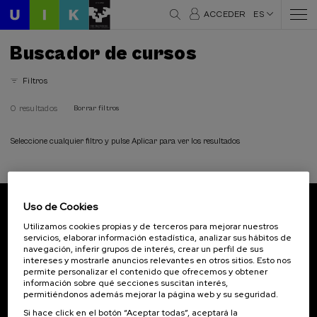
ACCEDER
ES
Buscador de cursos
Filtros
0 resultados
Borrar filtros
Seleccione cualquier filtro y pulse Aplicar para ver los resultados
Uso de Cookies
Suscríbete a nuestro boletín
Utilizamos cookies propias y de terceros para mejorar nuestros
servicios, elaborar información estadística, analizar sus hábitos de
Inscríbete para ser el primero/a en recibir las
navegación, inferir grupos de interés, crear un perfil de sus
novedades de UIK.
intereses y mostrarle anuncios relevantes en otros sitios. Esto nos
permite personalizar el contenido que ofrecemos y obtener
información sobre qué secciones suscitan interés,
Suscribirse
permitiéndonos además mejorar la página web y su seguridad.
Si hace click en el botón “Aceptar todas”, aceptará la