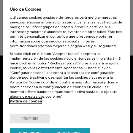
La violencia contra la Universidad
Uso de Cookies
.
20 h.
Español
Utilizamos cookies propias y de terceros para mejorar nuestros
servicios, elaborar información estadística, analizar sus hábitos de
navegación, inferir grupos de interés, crear un perfil de sus
Gratuito
...
Últimas
Gratuito
Fecha
Lista
Plazo
intereses y mostrarle anuncios relevantes en otros sitios. Esto nos
plazas
pasada
de
de
permite personalizar el contenido que ofrecemos y obtener
espera
matrícula
información sobre qué secciones suscitan interés,
finalizado
permitiéndonos además mejorar la página web y su seguridad.
Si hace click en el botón “Aceptar todas”, aceptará la
implementación de las cookies y solo entonces se implantarán. Si
hace click en el botón “Rechazar todas”, no sé instalará ninguna
cookie, salvo las estrictamente necesarias. Si hace click en
Suscríbete a nuestro boletín
“Configurar cookies”, accederá a la pantalla de configuración
donde podrá activar o deshabilitar las cookies y acceder a la
Inscríbete para ser el primero/a en recibir las
Política de Cookies donde encontrará más información y donde
novedades de UIK.
podrá acceder a la configuración de cookies en cualquier
momento. Este banner se mantendrá activo hasta que ejecute
alguna de estas dos opciones”
Suscribirse
Política de cookies
Contacto
De interés...
CONFIGURAR
Palacio Miramar
Actividades anteriores
Paseo de Miraconcha, 48