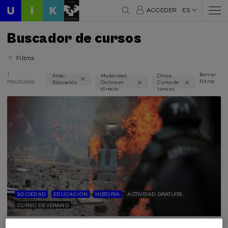
ACCEDER
ES
Buscador de cursos
Filtros
1
Borrar
Area:
Modalidad:
Otros:
resultados
filtros
Educación
Online en
Curso de
Áreas temáticas
directo
verano
Educación (1)
Modalidad
Online en directo (1)
Tipo de actividad
Curso de verano (1)
SOCIEDAD
EDUCACIÓN
HISTORIA
ACTIVIDAD GRATUITA
CURSO DE VERANO
Objetivos de desarrollo sostenible
4 - Educación de calidad (1)
03. SEP
-
04. SEP, 2026