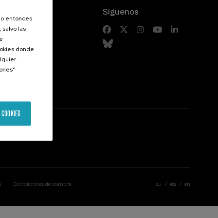
Síguenos
olo entonces
 salvo las
riores
de
Cookies donde
lquier
iones”
 COOKIES
s
Condiciones de compra
eu
es
en