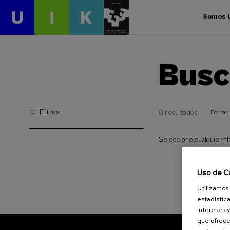
Somos 
Busc
Filtros
0 resultados
Borrar 
Seleccione cualquier filt
Uso de C
Utilizamos 
estadística
intereses y
que ofrece