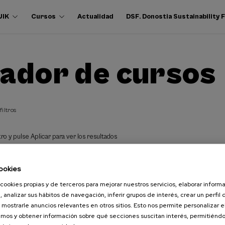
UIK
Cursos
Actualidad
DSF. Donostia Sustainability
ador de cursos
filtros
ro y pulse Aplicar para ver los resultados
ookies
cookies propias y de terceros para mejorar nuestros servicios, elaborar inform
, analizar sus hábitos de navegación, inferir grupos de interés, crear un perfil 
 mostrarle anuncios relevantes en otros sitios. Esto nos permite personalizar 
mos y obtener información sobre qué secciones suscitan interés, permitién