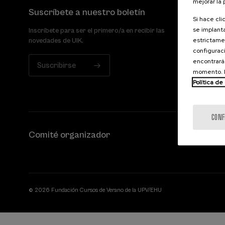
mejorar la
Suscríbete a nuestro boletín
Si hace cli
se implanta
Inscríbete para ser el primero/a en recibir las
estrictamen
novedades de UIK.
configuraci
encontrará
Suscribirse
momento. E
Política de
CONF
Comité organizador
© 2026 Fundación Cursos de Verano de la UPV/EHU