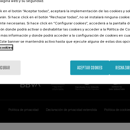
 página web y su seguridad.
Contacto
De interés...
ck en el botón “Aceptar todas”, aceptará la implementación de las cookies y s
rán. Si hace click en el botón “Rechazar todas”, no sé instalará ninguna cookie,
Palacio Miramar
Actividades ante
te necesarias. Si hace click en “Configurar cookies”, accederá a la pantalla 
Paseo de Miraconcha, 48
ón donde podrá activar o deshabilitar las cookies y acceder a la Política de 
20007 Donostia / San Sebastián
Gipuzkoa, Spain
 más información y donde podrá acceder a la configuración de cookies en cua
ste banner se mantendrá activo hasta que ejecute alguna de estas dos opc
Contacta con nosotros
 cookies
IGURAR
ACEPTAR COOKIES
RECHAZAR
Política de privacidad
Declaración de privacidad extendida
Política de cookie