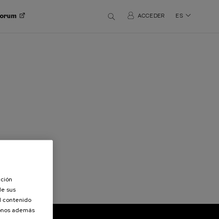
 Forum
ACCEDER
ES
ación
de sus
el contenido
donos además