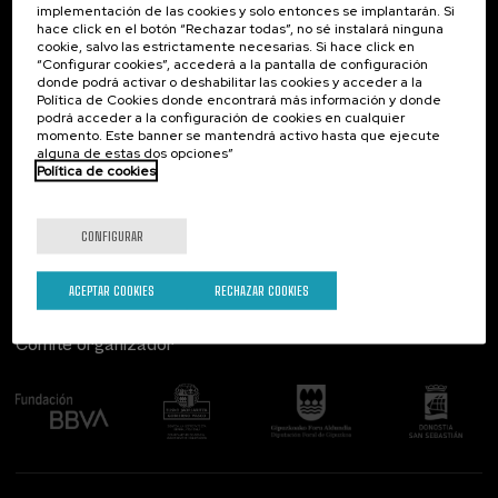
implementación de las cookies y solo entonces se implantarán. Si
Contacto
De interés...
hace click en el botón “Rechazar todas”, no sé instalará ninguna
cookie, salvo las estrictamente necesarias. Si hace click en
Palacio Miramar
Actividades anteriores
“Configurar cookies”, accederá a la pantalla de configuración
Paseo de Miraconcha, 48
donde podrá activar o deshabilitar las cookies y acceder a la
20007 Donostia / San Sebastián
Política de Cookies donde encontrará más información y donde
Gipuzkoa, Spain
podrá acceder a la configuración de cookies en cualquier
momento. Este banner se mantendrá activo hasta que ejecute
alguna de estas dos opciones”
Contacta con nosotros
Política de cookies
Síguenos
CONFIGURAR
ACEPTAR COOKIES
RECHAZAR COOKIES
Comité organizador