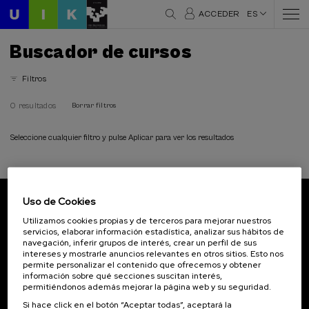
ACCEDER
ES
Buscador de cursos
Filtros
0 resultados
Borrar filtros
Seleccione cualquier filtro y pulse Aplicar para ver los resultados
Uso de Cookies
Suscríbete a nuestro boletín
Utilizamos cookies propias y de terceros para mejorar nuestros
servicios, elaborar información estadística, analizar sus hábitos de
Inscríbete para ser el primero/a en recibir las
navegación, inferir grupos de interés, crear un perfil de sus
novedades de UIK.
intereses y mostrarle anuncios relevantes en otros sitios. Esto nos
permite personalizar el contenido que ofrecemos y obtener
información sobre qué secciones suscitan interés,
Suscribirse
permitiéndonos además mejorar la página web y su seguridad.
Si hace click en el botón “Aceptar todas”, aceptará la