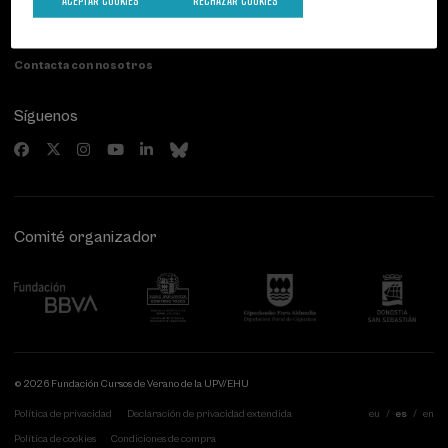
ACEPTAR COOKIES
RECHAZAR COOKIES
20007 Donostia / San Sebastián
Gipuzkoa, Spain
Contacta con nosotros
Síguenos
Comité organizador
© 2026 Fundación Cursos de Verano de la UPV/EHU
Política de privacidad
Declaración de privacidad extendida
eu
es
en
Política de cookies
Condiciones de compra