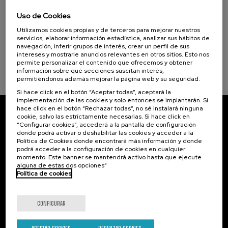
La violencia contra la Universidad
4 - Educación de calidad (1)
Uso de Cookies
.
20 h.
Español
Utilizamos cookies propias y de terceros para mejorar nuestros
servicios, elaborar información estadística, analizar sus hábitos de
navegación, inferir grupos de interés, crear un perfil de sus
Gratuito
...
Últimas
Gratuito
Fecha
Lista
Plazo
intereses y mostrarle anuncios relevantes en otros sitios. Esto nos
plazas
pasada
de
de
permite personalizar el contenido que ofrecemos y obtener
espera
matrícula
información sobre qué secciones suscitan interés,
finalizado
permitiéndonos además mejorar la página web y su seguridad.
Si hace click en el botón “Aceptar todas”, aceptará la
implementación de las cookies y solo entonces se implantarán. Si
hace click en el botón “Rechazar todas”, no sé instalará ninguna
cookie, salvo las estrictamente necesarias. Si hace click en
Suscríbete a nuestro boletín
“Configurar cookies”, accederá a la pantalla de configuración
donde podrá activar o deshabilitar las cookies y acceder a la
Inscríbete para ser el primero/a en recibir las
Política de Cookies donde encontrará más información y donde
novedades de UIK.
podrá acceder a la configuración de cookies en cualquier
momento. Este banner se mantendrá activo hasta que ejecute
alguna de estas dos opciones”
Suscribirse
Política de cookies
Contacto
De interés...
CONFIGURAR
Palacio Miramar
Actividades anteriores
Paseo de Miraconcha, 48